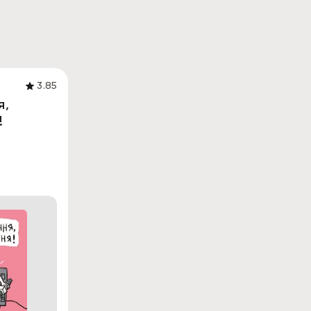
3.85
я,
!