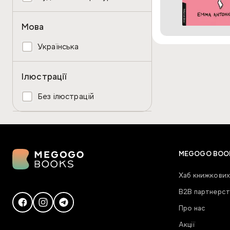
Мова
Українська
Ілюстрації
Без ілюстрацій
MEGOGO BOO
Хаб книжкових
В2В партнерст
Про нас
Акції