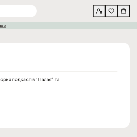
іше
торка подкастів “Палає” та