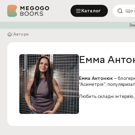
Каталог
Зн
|
Автори
Емма Анто
Емма Антонюк
— блогерк
“Асиметрія”, популяриза
Любить складні інтервʼю, 