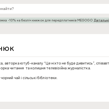
ижка -10% на безліч книжок для передплатників MEGOGO
Детальн
нюк
а, авторка ютуб-каналу “Це ніхто не буде дивитись”, співав
торка читання та колишня телевізійна журналістка.
чорний чай і сільські бібліотеки.