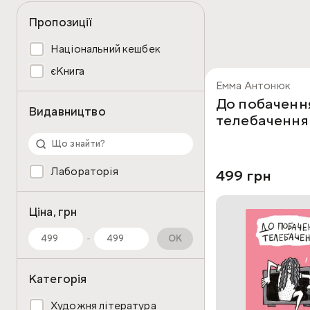
Пропозиції
Національний кешбек
єКнига
Емма Антонюк
До побаченн
Видавництво
телебачення
Лабораторія
499 грн
Ціна, грн
OK
Категорія
Художня література