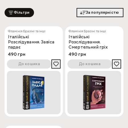
Фільтри
За популярністю
Фламінія Бразіні та інші
Фламінія Бразіні та інші
Італійські
Італійські
Розслідування. Завіса
Розслідування.
падає
Смертельний гріх
490 грн
490 грн
До кошика
До кошика