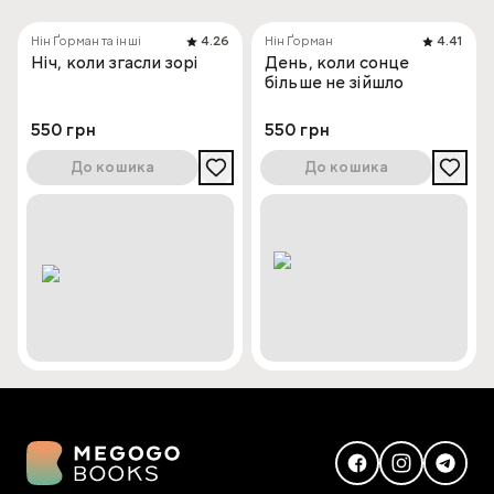
Нін Ґорман та інші
4.26
Нін Ґорман
4.41
Ніч, коли згасли зорі
День, коли сонце
більше не зійшло
550 грн
550 грн
До кошика
До кошика