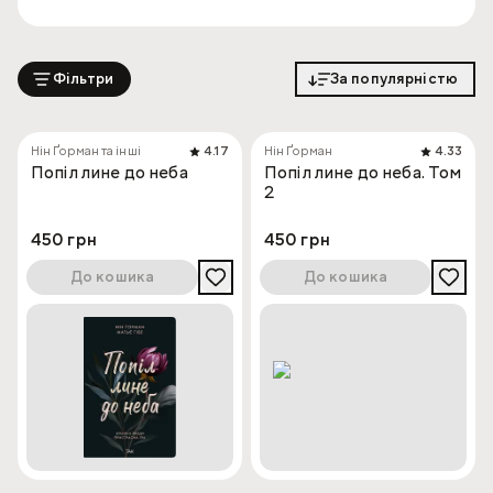
Фільтри
За популярністю
Нін Ґорман та інші
4.17
Нін Ґорман
4.33
Попіл лине до неба
Попіл лине до неба. Том
2
450 грн
450 грн
До кошика
До кошика