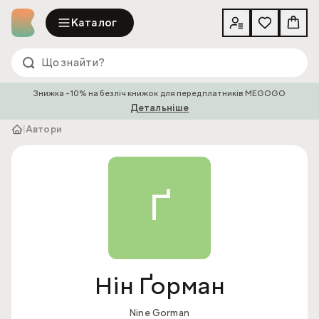
Каталог
Знижка -10% на безліч книжок для передплатників MEGOGO
Детальніше
|
Автори
Ґ
Нін Ґорман
Nine Gorman