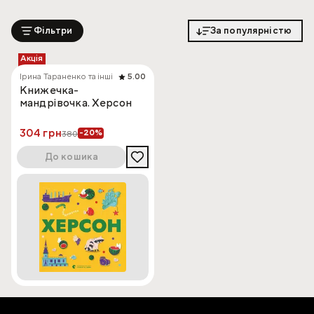
Фільтри
За популярністю
Акція
Ірина Тараненко та інші
5.00
Книжечка-
мандрівочка. Херсон
304 грн
-20%
380
До кошика