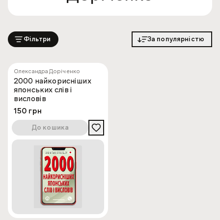
Фільтри
За популярністю
Олександра Доріченко
2000 найкорисніших
японських слів і
висловів
150 грн
До кошика