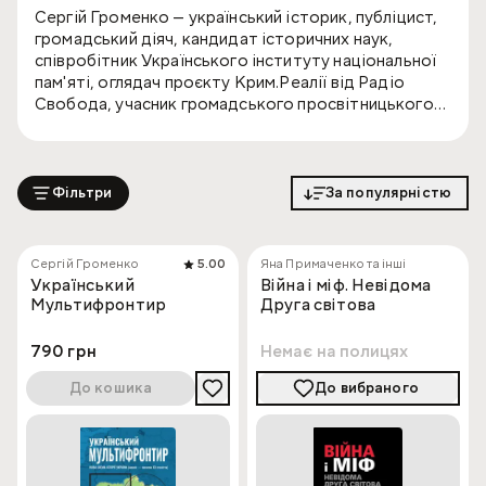
Сергій Громенко — український історик, публіцист,
громадський діяч, кандидат історичних наук,
співробітник Українського інституту національної
пам'яті, оглядач проєкту Крим.Реалії від Радіо
Свобода, учасник громадського просвітницького
проєкту з популяризації історії України «Лікбез.
Історичний фронт».
З 2009 року аспірант кафедри історії України та
Фільтри
За популярністю
допоміжних історичних дисциплін Таврійського
національного університету імені В. І.
Вернадського, член Національної спілки
Сергій Громенко
5.00
Яна Примаченко та інші
краєзнавців України, адміністратор електронної
Український
Війна і міф. Невідома
енциклопедії Криму «Кримологія». З 2014 року
Мультифронтир
Друга світова
науковий співробітник, з 2015 року — заступник
начальника управління просвітницько-
790 грн
Немає на полицях
популяризаційної роботи Українського інституту
національної пам'яті. З 2016 року — оглядач проєкту
До кошика
До вибраного
«Крим. Реалії від Радіо Свобода».