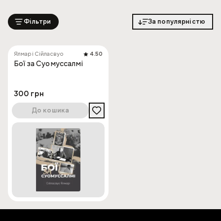
Фільтри
За популярністю
Ялмарі Сійласвуо
4.50
Бої за Суомуссалмі
300 грн
До кошика