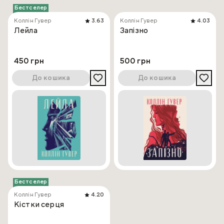
Бестселер
Коллін Гувер
3.63
Коллін Гувер
4.03
Лейла
Запізно
450 грн
500 грн
До кошика
До кошика
Бестселер
Коллін Гувер
4.20
Кістки серця