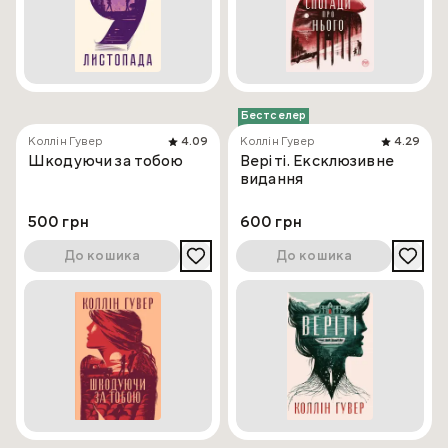
Бестселер
Коллін Гувер
4.09
Коллін Гувер
4.29
Шкодуючи за тобою
Веріті. Ексклюзивне
видання
500 грн
600 грн
До кошика
До кошика