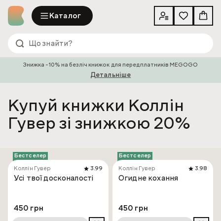
Каталог
Знижка -10% на безліч книжок для передплатників MEGOGO
Детальніше
Купуй книжки Коллін
Гувер зі знижкою 20%
Бестселер
Бестселер
Коллін Гувер
3.99
Коллін Гувер
3.98
Усі твої досконалості
Огидне кохання
450 грн
450 грн