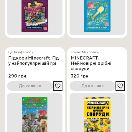
Ед Джеферсон
Томас Макбраєн
Підкори Minecraft. Гід
MINECRAFT.
у найпопулярнішій грі
Неймовірні дрібні
споруди
290 грн
320 грн
До кошика
До кошика