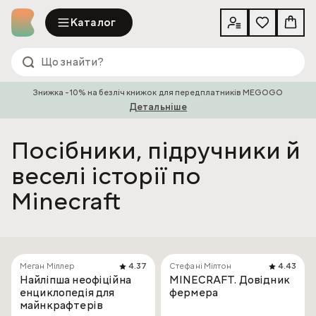
Каталог
Знижка -10% на безліч книжок для передплатників MEGOGO
Детальніше
Посібники, підручники й
веселі історії по
Minecraft
Меган Міллер
4.37
Стефані Мілтон
4.43
Найліпша неофіційна
MINECRAFT. Довідник
енциклопедія для
фермера
майнкрафтерів