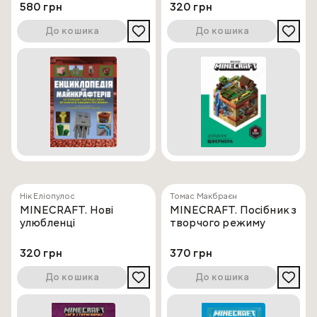
580 грн
320 грн
До кошика
До кошика
Нік Еліопулос
Томас Макбраєн
MINECRAFT. Нові
MINECRAFT. Посібник з
улюбленці
творчого режиму
320 грн
370 грн
До кошика
До кошика