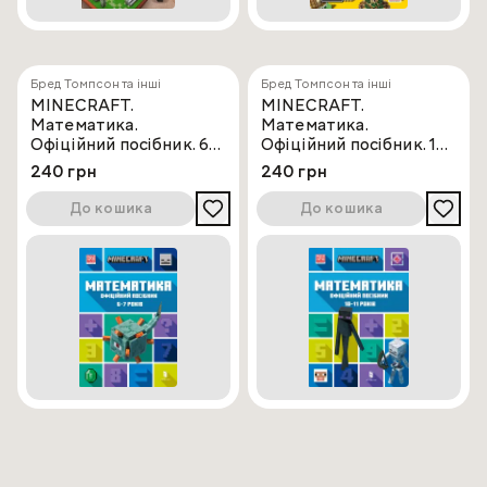
Бред Томпсон та інші
Бред Томпсон та інші
MINECRAFT.
MINECRAFT.
Математика.
Математика.
Офіційний посібник. 6-
Офіційний посібник. 10-
7 років
11 років
240 грн
240 грн
До кошика
До кошика