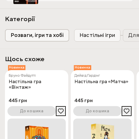
Кількість гравців: від 2-х
Вік: 18+
Категорії
Розваги, ігри та хобі
Настільні ігри
Для
Щось схоже
Новинка
Новинка
Бруно Файдутті
Дейвід Гардінг
Настільна гра
Настільна гра «Матча»
«Вінтаж»
445 грн
445 грн
До кошика
До кошика