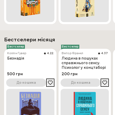
Бестселери місяця
Бестселер
Бестселер
Коллін Гувер
4.22
Віктор Франкл
4.37
Безнадія
Людина в пошуках
справжнього сенсу.
Психолог у концтаборі
500 грн
200 грн
До кошика
До кошика