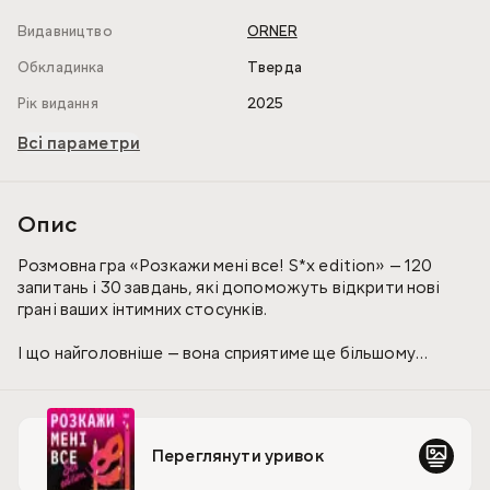
Видавництво
ORNER
Обкладинка
Тверда
Рік видання
2025
Всі параметри
Опис
Розмовна гра «Розкажи мені все! S*x edition» — 120
запитань і 30 завдань, які допоможуть відкрити нові
грані ваших інтимних стосунків.
І що найголовніше — вона сприятиме ще більшому
зближенню та глибшому взаєморозумінню у
сексуальному житті. Комплектація:
120 карток з запитаннями
Переглянути уривок
30 карток із завданнями
Інструкція: на коробці