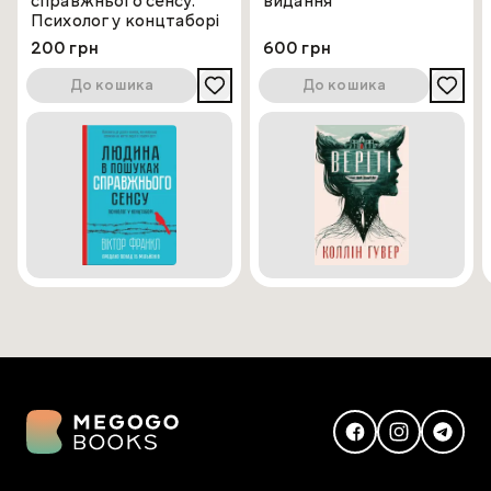
справжнього сенсу.
видання
Психолог у концтаборі
200 грн
600 грн
До кошика
До кошика