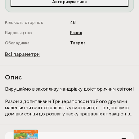
Авторизуватися
Кількість сторінок
48
Видавництво
Ранок
Обкладинка
Тверда
Всі параметри
Опис
Вирушаймо в захопливу мандрівку доісторичним світом!
Разом з допитливим Трицератопсом та його друзями
маленькі читачі потраплять у вир пригод — від пошуків
домівки сонця до розваг у парку прадавніх атракціонів.
Добрі, сміливі герої та яскраві події не залишать
байдужими жодну дитину.
Ці історії розвивають уяву, надихають на відкриття та