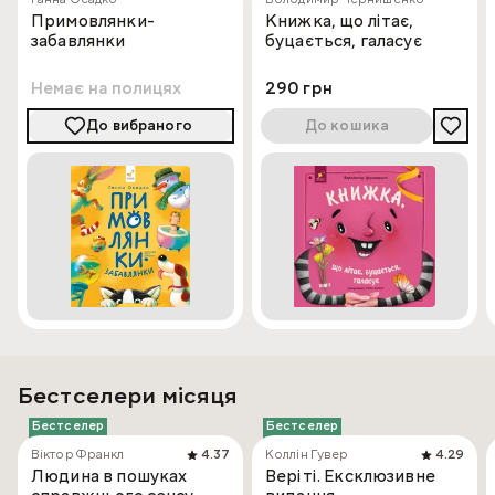
Примовлянки-
Книжка, що літає,
забавлянки
буцається, галасує
Немає на полицях
290 грн
До вибраного
До кошика
Бестселери місяця
Бестселер
Бестселер
Віктор Франкл
4.37
Коллін Гувер
4.29
Людина в пошуках
Веріті. Ексклюзивне