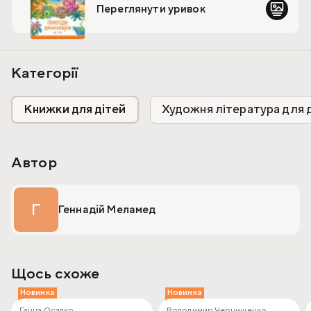
Переглянути уривок
показують силу дружби й допитливості!
Категорії
Книжки для дітей
Художня література для 
Автор
Г
Геннадій Меламед
Щось схоже
Новинка
Новинка
Ганна Осадко
Володимир Чернишенко