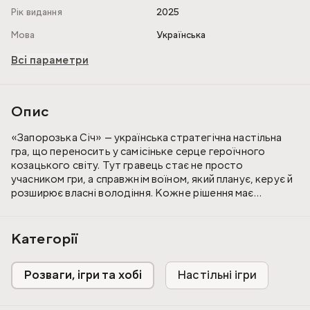
Рік видання
2025
Мова
Українська
Всі параметри
Опис
«Запорозька Січ» — українська стратегічна настільна
гра, що переносить у самісіньке серце героїчного
козацького світу. Тут гравець стає не просто
учасником гри, а справжнім воїном, який планує, керує й
розширює власні володіння. Кожне рішення має
значення, кожен хід наближає до перемоги.
Поступово формується карта з річками, полями,
Категорії
млинами та поселеннями. Уміле розміщення фішок
визначає контроль над територіями, розвиток
Розваги, ігри та хобі
Настільні ігри
стратегій і загальний хід гри. Тактичне мислення, логіка
та раціональне управління ресурсами стають ключем до
лідерства.