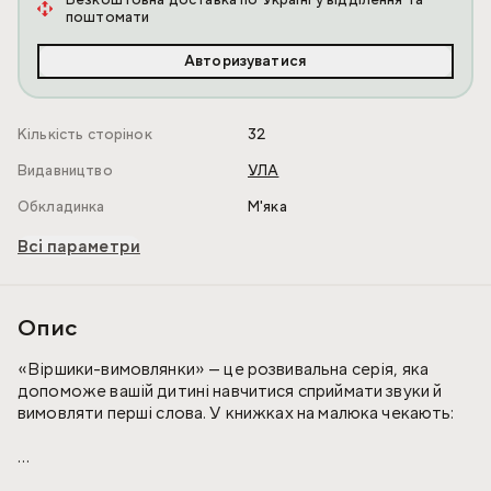
Безкоштовна доставка по Україні у відділення та
поштомати
Авторизуватися
Кількість сторінок
32
Видавництво
УЛА
Обкладинка
М'яка
Всі параметри
Опис
«Віршики-вимовлянки» — це розвивальна серія, яка
допоможе вашій дитині навчитися сприймати звуки й
вимовляти перші слова. У книжках на малюка чекають:
• коротенькі добрі віршики про тварин;