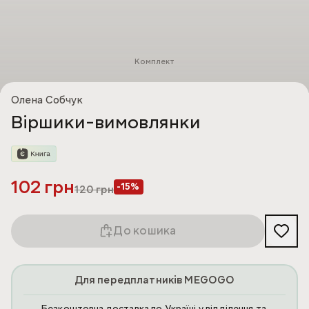
Комплект
Олена Собчук
Віршики-вимовлянки
102 грн
-15%
120
грн
До кошика
Для передплатників MEGOGO