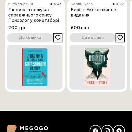
Віктор Франкл
4.37
Коллін Гувер
4.29
Людина в пошуках
Веріті. Ексклюзивне
справжнього сенсу.
видання
Психолог у концтаборі
200 грн
600 грн
До кошика
До кошика