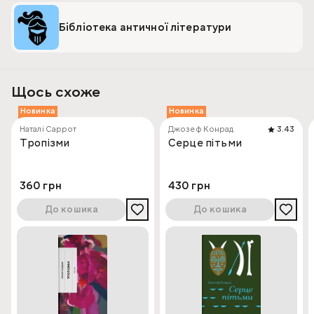
Бібліотека античної літератури
Щось схоже
Новинка
Новинка
Наталі Саррот
Джозеф Конрад
3.43
Тропізми
Серце пітьми
360 грн
430 грн
До кошика
До кошика