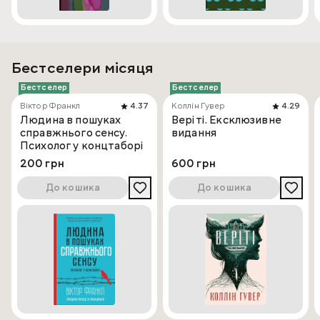
Бестселери місяця
Бестселер
Бестселер
Віктор Франкл
4.37
Коллін Гувер
4.29
Людина в пошуках
Веріті. Ексклюзивне
справжнього сенсу.
видання
Психолог у концтаборі
200 грн
600 грн
До кошика
До кошика