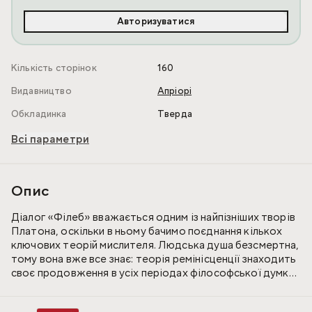
Авторизуватися
Кількість сторінок
160
Видавництво
Апріорі
Обкладинка
Тверда
Всі параметри
Опис
Діалог «Філеб» вважається одним із найпізніших творів
Платона, оскільки в ньому бачимо поєднання кількох
ключових теорій мислителя. Людська душа безсмертна,
тому вона вже все знає: теорія ремінісценції знаходить
своє продовження в усіх періодах філософської думки.
Поєднання різних речей у правильному співвідношенні –
запорука того, що житимемо в задоволенні, оскільки