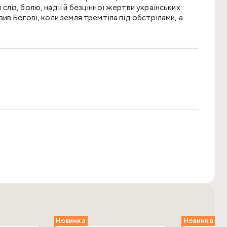
 сліз, болю, надії й безцінної жертви українських
авив Богові, коли земля тремтіла під обстрілами, а
авдивістю і лагідною силою, яка вміє тримати серце
блійне слово та досвід народу, що проходить
Новинка
Новинка