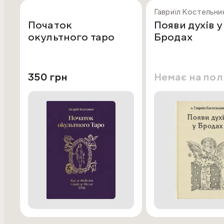
Гавриїл Костельни
Початок
Появи духів у
окультного таро
Бродах
350 грн
Немає на по