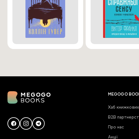
MEGOGO BOO
Хаб книжкових
В2В партнерст
Про нас
Акції