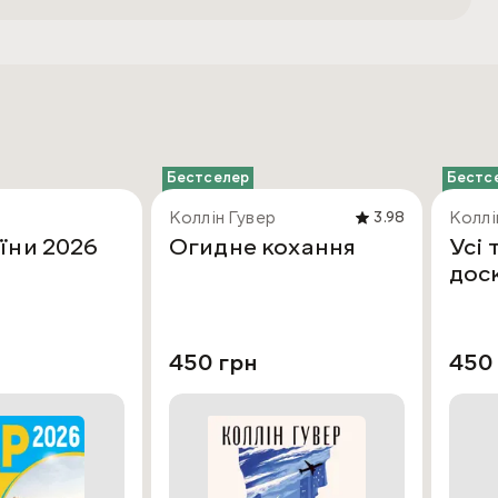
Бестселер
Бестс
Коллін Гувер
Коллі
3.98
їни 2026
Огидне кохання
Усі 
дос
450 грн
450