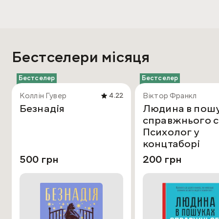
Бестселери місяця
Бестселер
Бестселер
Коллін Гувер
Віктор Франкл
4.22
Безнадія
Людина в пош
справжнього с
Психолог у
концтаборі
500 грн
200 грн