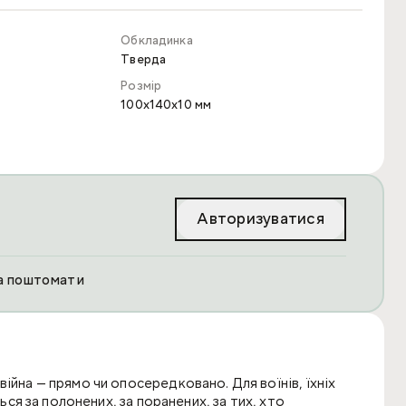
Обкладинка
Тверда
Розмір
100x140x10 мм
Авторизуватися
та поштомати
ійна — прямо чи опосередковано. Для воїнів, їхніх
ться за полонених, за поранених, за тих, хто