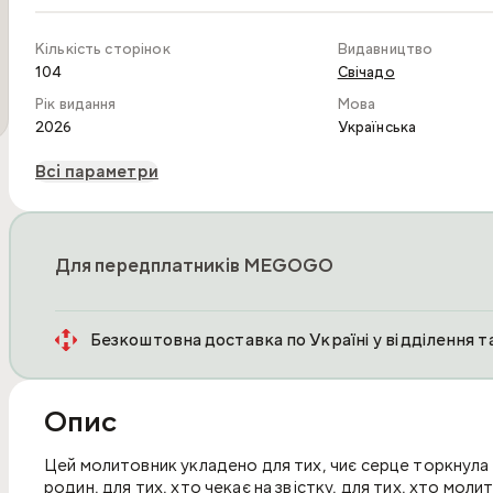
Кількість сторінок
Видавництво
104
Свічадо
Рік видання
Мова
2026
Українська
Всі параметри
Для передплатників MEGOGO
Безкоштовна доставка по Україні у відділення 
Опис
Цей молитовник укладено для тих, чиє серце торкнула в
родин, для тих, хто чекає на звістку, для тих, хто моли