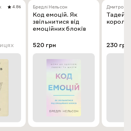
к
Бредлі Нельсон
Дмитро По
4.86
Код емоцій. Як
Тадей Г
звільнитися від
король 
емоційних блоків
лицях
520 грн
230 грн