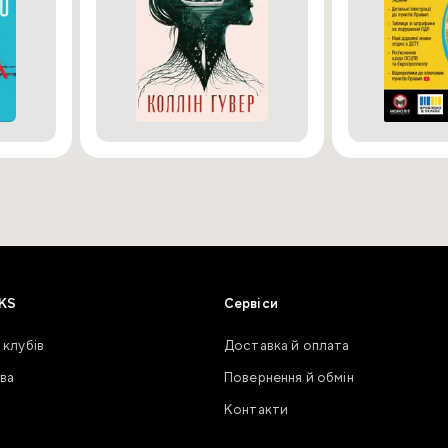
KS
Сервіси
 клубів
Доставка й оплата
ва
Повернення й обмін
Контакти