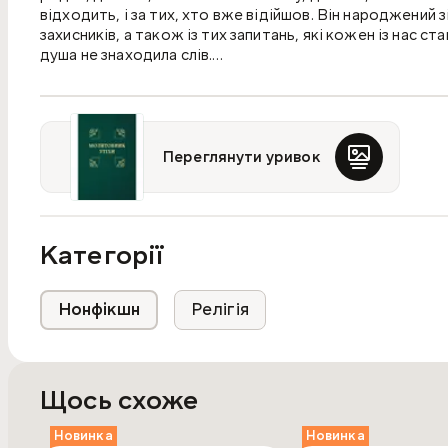
відходить, і за тих, хто вже відійшов. Він народжений зі
захисників, а також із тих запитань, які кожен із нас ст
душа не знаходила слів.
Він створений у дусі Східної Церкви, з її глибинною пр
тоді, коли воно розсипається. У ньому поєднуються бі
Голготу, але вірить у Воскресіння!
Переглянути уривок
Категорії
Нонфікшн
Релігія
Щось схоже
Новинка
Новинка