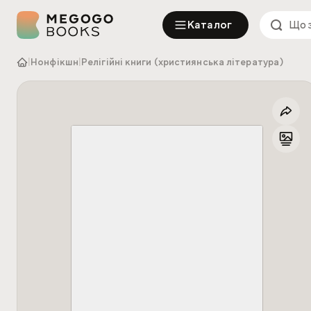
Каталог
|
Нонфікшн
|
Релігійні книги (християнська література)