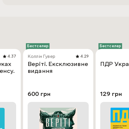
Бестселер
Бестселер
Коллін Гувер
4.37
4.29
уках
Веріті. Ексклюзивне
ПДР Укра
енсу.
видання
600 грн
129 грн