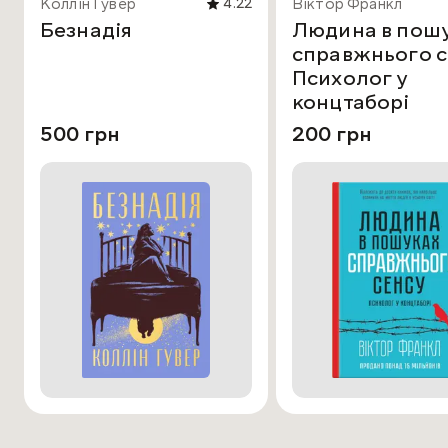
Коллін Гувер
Віктор Франкл
4.22
Безнадія
Людина в пош
справжнього с
Психолог у
концтаборі
500 грн
200 грн