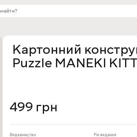
Картонний констру
Puzzle MANEKI KIT
499 грн
Видавництво
Рік видання