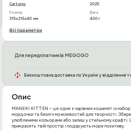
Cartonic
2025
Розмір
Вага
315x215x40 мм
400 г
Всі параметри
Для передплатників MEGOGO
Безкоштовна доставка по Україні у відділення 
Опис
MANEKI KITTEN — це одне з чарівних кошенят із набору
мордочки та безліч можливостей для творчості. Збери
улюбленими кольорами або залиш у стильному крафті. 
прикрасять твій простір і подарують море позитиву.