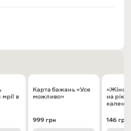
ь
Карта бажань «Усе
«Жіноч
мрії в
можливо»
на рік»
календа
999 грн
146 грн