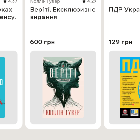
Коллін Гувер
4.37
4.29
уках
Веріті. Ексклюзивне
ПДР Укра
енсу.
видання
600 грн
129 грн