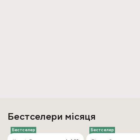
Бестселери місяця
Бестселер
Бестселер