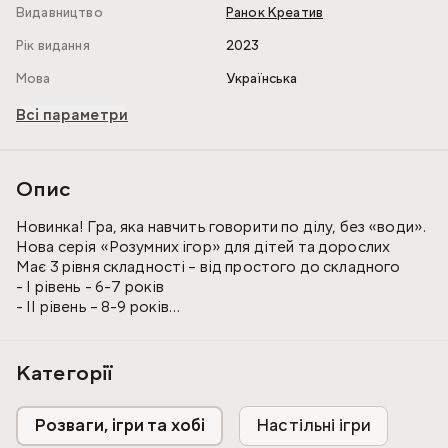
Видавництво
Ранок Креатив
Рік видання
2023
Мова
Українська
Всі параметри
Опис
Новинка! Гра, яка навчить говорити по ділу, без «води».
Нова серія «Розумних ігор» для дітей та дорослих
Має 3 рівня складності – від простого до складного
- I рівень - 6-7 років
- II рівень – 8-9 років
- III рівень – від 10 років
Кількість гравців – від одного і до великої компанії
Категорії
Гра, яка гарантовано розширить словникових запас і
розвине швидкість мислення
Розваги, ігри та хобі
Настільні ігри
Рекомендуємо використовувати, як для навчання, так і
святкових заходів та веселих домашніх вечорів