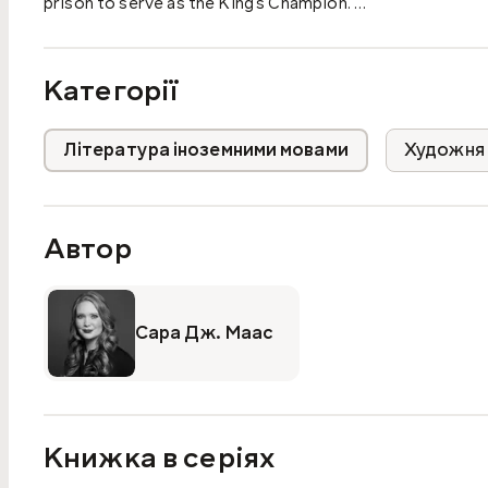
prison to serve as the King's Champion.
But something rotten dwells in the castle - and it's there
one by one, Celaena's fight for freedom becomes a fight 
evil before it destroys her world, and the people she has
Категорії
Література іноземними мовами
Художня 
Автор
Сара Дж. Маас
Книжка в серіях