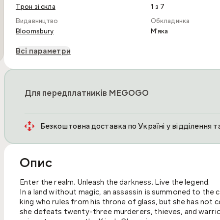
Трон зі скла
1 з 7
Видавництво
Обкладинка
Bloomsbury
М'яка
Всі параметри
Для передплатників MEGOGO
Безкоштовна доставка по Україні у відділення 
Опис
Enter the realm. Unleash the darkness. Live the legend.
In a land without magic, an assassin is summoned to the c
king who rules from his throne of glass, but she has not c
she defeats twenty-three murderers, thieves, and warrior