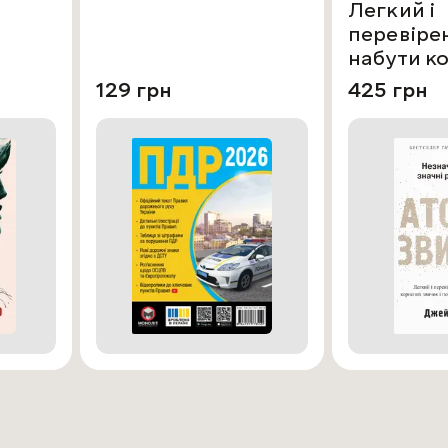
Легкий і
перевіре
набути к
звичок і 
129 грн
425 грн
звичок ш