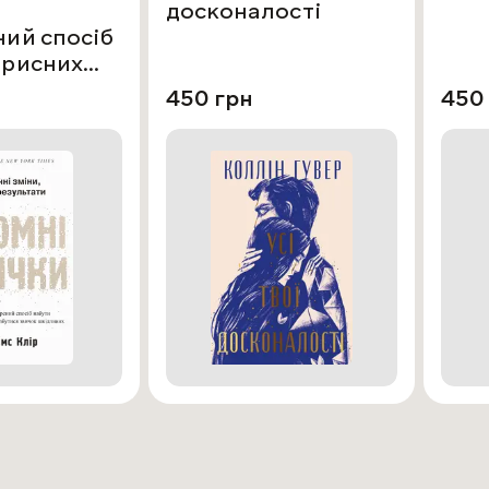
досконалості
ний спосіб
орисних
позбутися
450 грн
450
кідливих