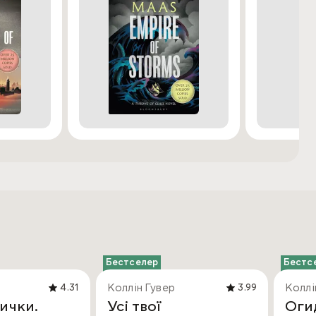
Бестселер
Бестс
Коллін Гувер
Коллі
4.31
3.99
ички.
Усі твої
Оги