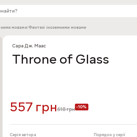
мними мовами
|
Фентезі іноземними мовами
Сара Дж. Маас
Throne of Glass
557 грн
-10%
618
грн
Серія автора
Порядок у серії