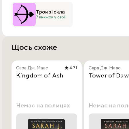
Трон зі скла
7 книжок у серії
Щось схоже
Сара Дж. Маас
Сара Дж. Маас
4.71
Kingdom of Ash
Tower of Da
Немає на полицях
Немає на по