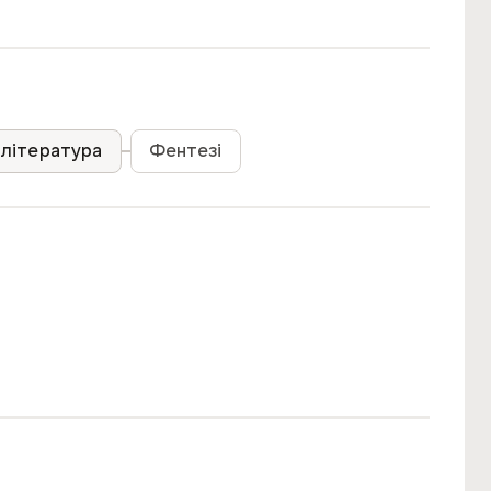
 to kill. When her competitors start dying mysteriously,
for survival - and a desperate quest to root out the
 come to love.
література
Фентезі