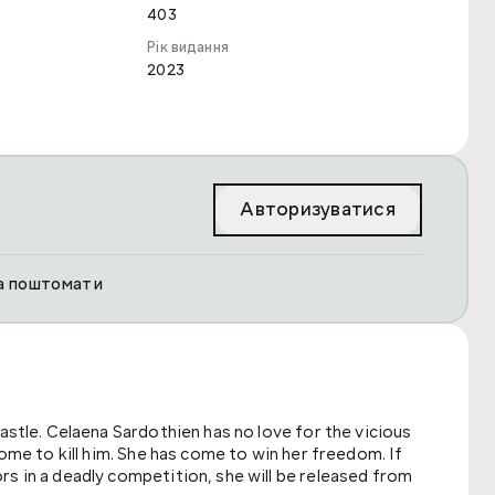
403
Рік видання
2023
Авторизуватися
та поштомати
astle. Celaena Sardothien has no love for the vicious
ome to kill him. She has come to win her freedom. If
s in a deadly competition, she will be released from