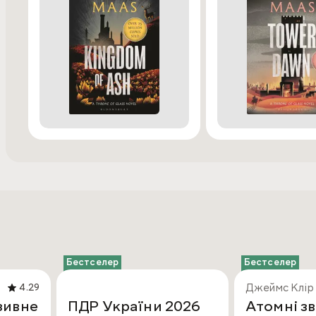
Бестселер
Бестселер
Джеймс Клір
4.29
зивне
ПДР України 2026
Атомні зв