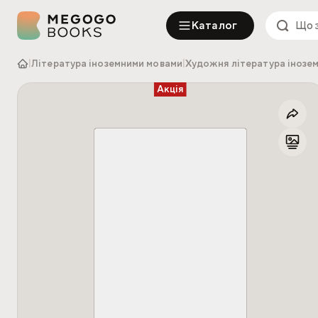
Каталог
|
Література іноземними мовами
|
Художня література інозе
Акція