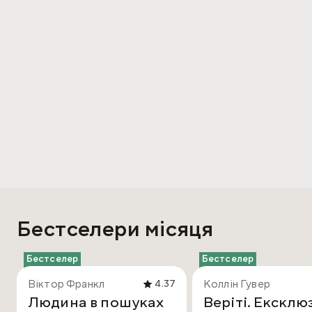
Бестселери місяця
Бестселер
Бестселер
Віктор Франкл
Коллін Гувер
4.37
Людина в пошуках
Веріті. Ексклю