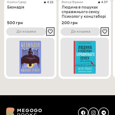
Коллін Гувер
4.22
Віктор Франкл
4.37
Безнадія
Людина в пошуках
справжнього сенсу.
Психолог у концтаборі
500 грн
200 грн
До кошика
До кошика