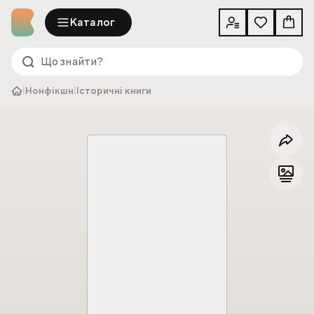
Каталог
|
Нонфікшн
|
Історичні книги