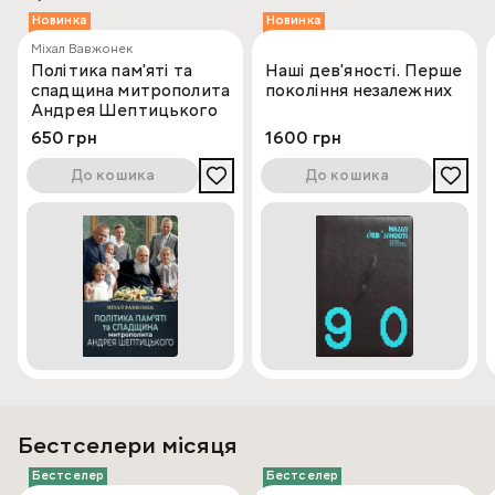
Новинка
Новинка
Міхал Вавжонек
Політика пам'яті та
Наші дев'яності. Перше
спадщина митрополита
покоління незалежних
Андрея Шептицького
650 грн
1600 грн
До кошика
До кошика
Бестселери місяця
Бестселер
Бестселер