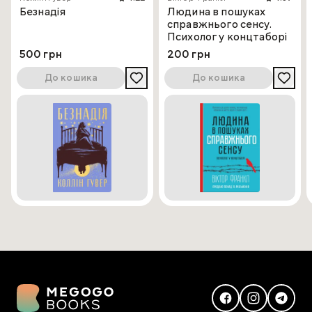
Безнадія
Людина в пошуках
справжнього сенсу.
Психолог у концтаборі
500 грн
200 грн
До кошика
До кошика