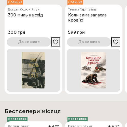
Новинка
Новинка
Богдан Коломійчук
Тетяна Гарг та інші
300 миль на схід
Коли зима запахла
кров'ю
300 грн
599 грн
До кошика
До кошика
Бестселери місяця
Бестселер
Бестселер
Коллін Гувер
4.22
Віктор Франкл
4.37