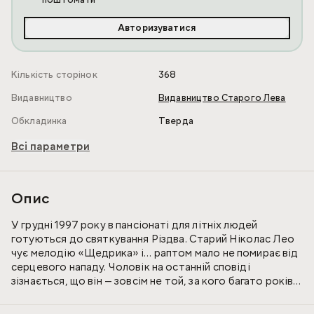
поштомати
Авторизуватися
Кількість сторінок
368
Видавництво
Видавництво Старого Лева
Обкладинка
Тверда
Всі параметри
Опис
У грудні 1997 року в пансіонаті для літніх людей
готуються до святкування Різдва. Старий Ніколас Лео
чує мелодію «Щедрика» і… раптом мало не помирає від
серцевого нападу. Чоловік на останній сповіді
зізнається, що він — зовсім не той, за кого багато років
себе видавав. Його розповідь переносить нас до Києва
1916 року, де відбувається прем’єра легендарного