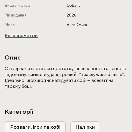
Видавництво
Cobart
Рік видання
2026
Мова
Англійська
Всі параметри
Опис
Стікерпак з настроєм достатку, впевненості та легкого
гедонізму: символи удачі, грошей і “я заслужила більше”.
Ідеально, щоб щодня нагадувати собі — всесвіт на
твоєму боці.
Водонепроникні
Не залишають слідів після зняття
Не вигорають на сонці
Категорії
Захищають поверхню від подряпин
Розваги, ігри та хобі
Наліпки