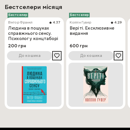
Бестселери місяця
Бестселер
Бестселер
Віктор Франкл
4.37
Коллін Гувер
4.29
Людина в пошуках
Веріті. Ексклюзивне
справжнього сенсу.
видання
Психолог у концтаборі
200 грн
600 грн
До кошика
До кошика