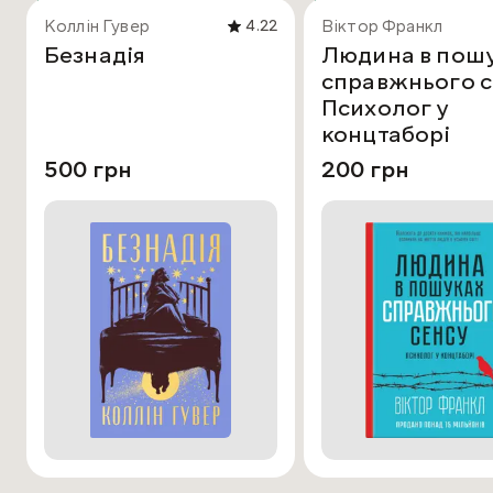
Коллін Гувер
Віктор Франкл
4.22
Безнадія
Людина в пош
справжнього с
Психолог у
концтаборі
500 грн
200 грн