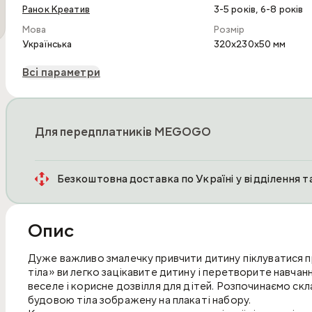
,
Ранок Креатив
3-5 років
6-8 років
Мова
Розмір
Українська
320x230x50 мм
Всі параметри
Для передплатників MEGOGO
Безкоштовна доставка по Україні у відділення 
Опис
Дуже важливо змалечку привчити дитину піклуватися пр
тіла» ви легко зацікавите дитину і перетворите навчанн
веселе і корисне дозвілля для дітей. Розпочинаємо ск
будовою тіла зображену на плакаті набору.