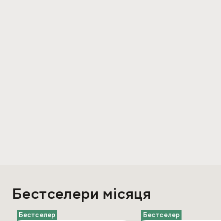
Бестселери місяця
Бестселер
Бестселер