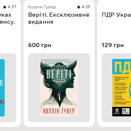
Коллін Гувер
4.37
4.29
уках
Веріті. Ексклюзивне
ПДР Укра
енсу.
видання
600 грн
129 грн