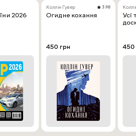
Коллін Гувер
Коллі
3.98
їни 2026
Огидне кохання
Усі 
дос
450 грн
450