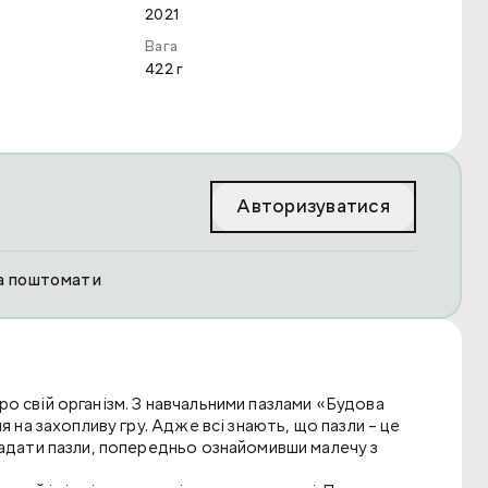
2021
Вага
422 г
Авторизуватися
та поштомати
о свій організм. З навчальними пазлами «Будова
я на захопливу гру. Адже всі знають, що пазли – це
ладати пазли, попередньо ознайомивши малечу з