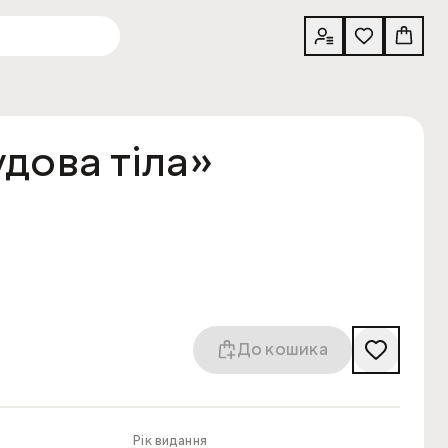
дова тіла»
До кошика
Рік видання