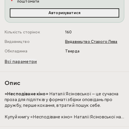
поштомати
Авторизуватися
Кількість сторінок
160
Видавництво
Видавництво Старого Лева
Обкладинка
Тверда
Всі параметри
Опис
«Несподіване кіно»
Наталії Ясіновської — це сучасна
проза для підлітків у форматі збірки оповідань про
дружбу, перше кохання, втрати й пошук себе.
Купуй книгу «Несподіване кіно» Наталії Ясіновської на
MEGOGO BOOKS і поринь у щирі історії, що
відгукуються з першої сторінки.