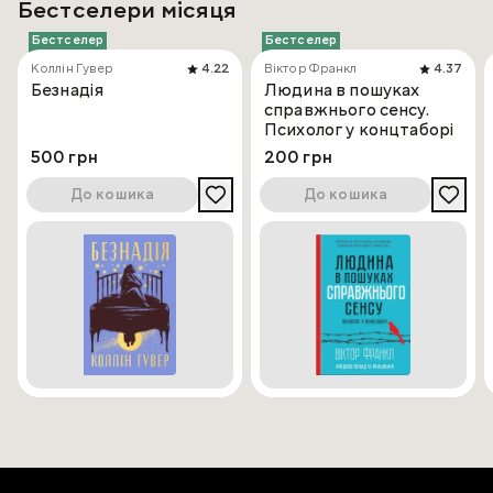
Бестселери місяця
Бестселер
Бестселер
Коллін Гувер
4.22
Віктор Франкл
4.37
Безнадія
Людина в пошуках
справжнього сенсу.
Психолог у концтаборі
500 грн
200 грн
До кошика
До кошика