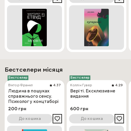
Бестселери місяця
Бестселер
Бестселер
Віктор Франкл
4.37
Коллін Гувер
4.29
Людина в пошуках
Веріті. Ексклюзивне
справжнього сенсу.
видання
Психолог у концтаборі
200 грн
600 грн
До кошика
До кошика