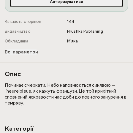
Авторизуватися
Кількість сторінок
144
Видавництво
Hrushka Publishing
Обкладинка
М'яка
Всі параметри
Опис
Починає смеркати. Небо наповнюється синявою —
l’heure bleue, як кажуть французи. Це той крихітний,
сповнений яскравости час доби до повного занурення в
темряву.
«Сині ночі» — книга Джоан Дідіон, написана після смерті
її доньки. У ній авторка говорить про втрату,
материнство і страх перед власним згасанням. У цій
Категорії
книжці скорбота проступає в пам’яті, у спробі