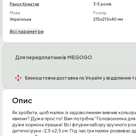
Ранок Креатив
3-5 років
Мова
Розмір
Українська
215x215x40 мм
Всі параметри
Для передплатників MEGOGO
Безкоштовна доставка по Україні у відділення 
Опис
Як зробити, щоб малюк із задоволенням вивчив кольори
хвилин? Дуже просто! Вам потрібна "Головоломка для м
дуже корисна іграшка! Всі фігурки набору зручного роз
дитячої руки -2,5 х2,5 см. Під час гри малюк розвиває д