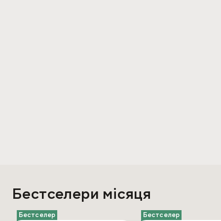
Бестселери місяця
Бестселер
Бестселер