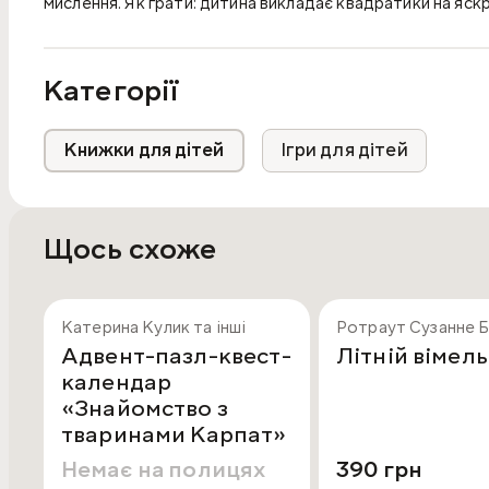
мислення. Як грати: дитина викладає квадратики на яс
"ожив", додаємо до нього оченята. Готово! Називаємо, 
У наборі 10 завдань-малюнків, 24 м'яких квадрати з ізо
Категорії
Книжки для дітей
Ігри для дітей
Щось схоже
Катерина Кулик та інші
Ротраут Сузанне 
Адвент-пазл-квест-
Літній вімел
календар
«Знайомство з
тваринами Карпат»
Немає на полицях
390 грн