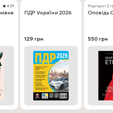
Марґарет Ет
4.29
зивне
ПДР України 2026
Оповідь 
129 грн
550 грн