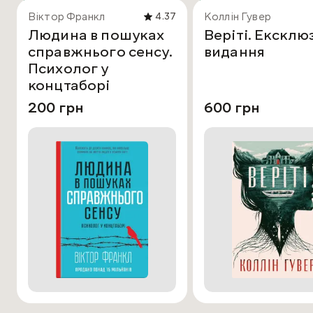
Віктор Франкл
Коллін Гувер
4.37
Людина в пошуках
Веріті. Ексклю
справжнього сенсу.
видання
Психолог у
концтаборі
200 грн
600 грн