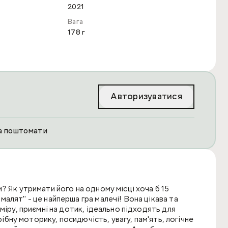
2021
Вага
178 г
Авторизуватися
та поштомати
? Як утримати його на одному місці хоча б 15
алят" - це найперша гра малечі! Вона цікава та
міру, приємні на дотик, ідеально підходять для
рібну моторику, посидючість, увагу, пам'ять, логічне