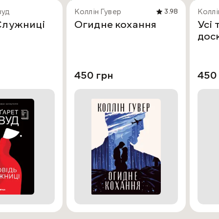
вуд
Коллін Гувер
Коллі
3.98
Служниці
Огидне кохання
Усі 
дос
450 грн
450