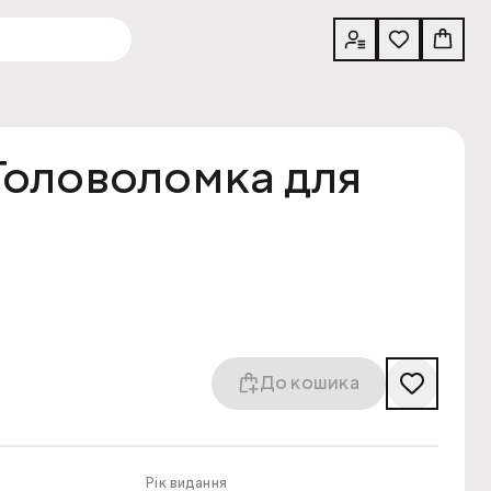
 Головоломка для
До кошика
Рік видання