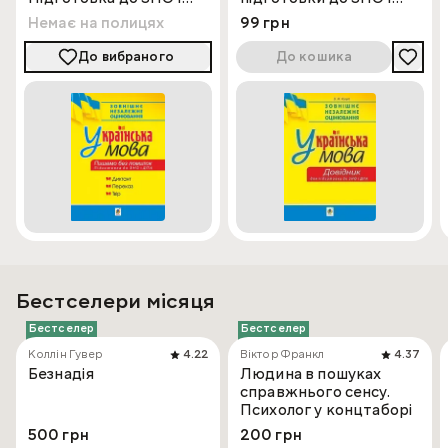
ДПА
ДПА
Немає на полицях
99 грн
До вибраного
До кошика
Бестселери місяця
Бестселер
Бестселер
Коллін Гувер
4.22
Віктор Франкл
4.37
Безнадія
Людина в пошуках
справжнього сенсу.
Психолог у концтаборі
500 грн
200 грн