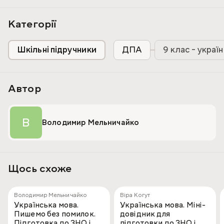
Посібник призначений для старшокласників і вступників
до вищих навчальних закладів, але може бути корисним і
для студентів та вчителів-словесників.
Категорії
Шкільні підручники
ДПА
9 клас - украї
Автор
В
Володимир Мельничайко
Щось схоже
Володимир Мельничайко
Віра Когут
Українська мова.
Українська мова. Міні-
Пишемо без помилок.
довідник для
Підготовка до ЗНО і
підготовки до ЗНО і