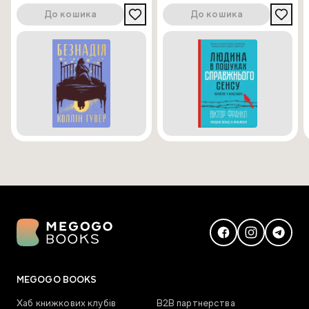
До кошика
До кошика
MEGOGO BOOKS
Хаб книжкових клубів
В2В партнерства