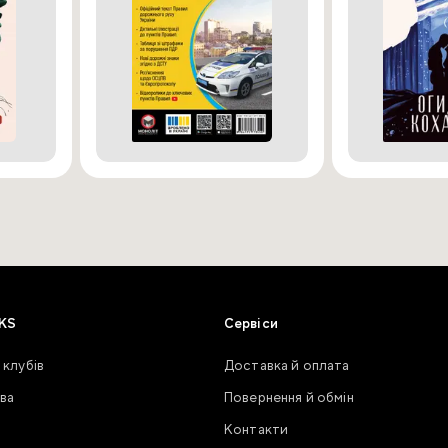
KS
Сервіси
 клубів
Доставка й оплата
ва
Повернення й обмін
Контакти