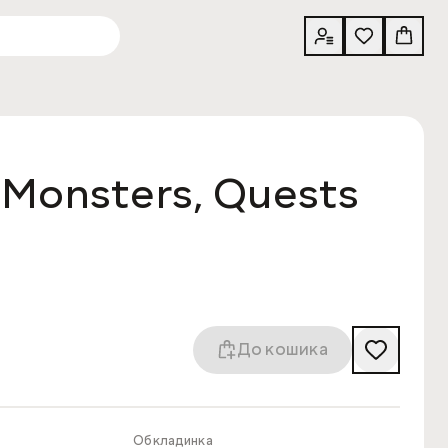
 Monsters, Quests
До кошика
Обкладинка