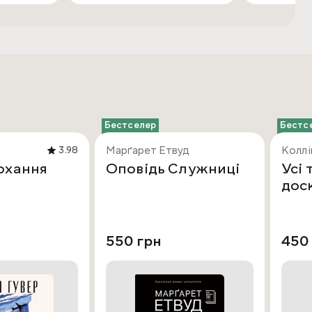
Бестселер
Бестс
Марґарет Етвуд
Коллі
3.98
охання
Оповідь Служниці
Усі 
дос
550 грн
450