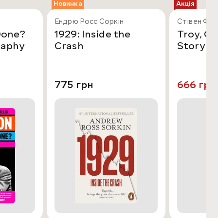
Новинка
Акція
Ендрю Росс Соркін
Стівен Фра
Done?
1929: Inside the
Troy, O
raphy
Crash
Story R
775 грн
666 грн