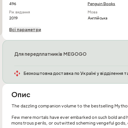
496
Penguin Books
Рік видання
Мова
2019
Англійська
Всі параметри
Для передплатників MEGOGO
Безкоштовна доставка по Україні у відділення 
Опис
The dazzling companion volume to the bestselling Mythos
Few mere mortals have ever embarked on such bold and 
monstrous perils, or outwitted scheming vengeful gods, q