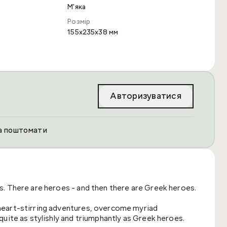
М'яка
Розмір
155x235x38 мм
Авторизуватися
та поштомати
. There are heroes - and then there are Greek heroes.
heart-stirring adventures, overcome myriad
uite as stylishly and triumphantly as Greek heroes.