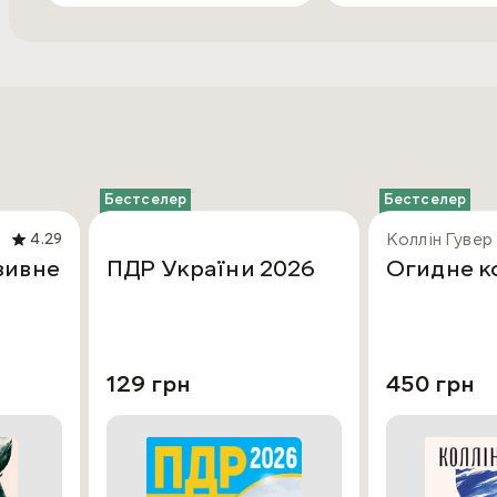
Бестселер
Бестселер
Коллін Гувер
4.29
зивне
ПДР України 2026
Огидне к
129 грн
450 грн