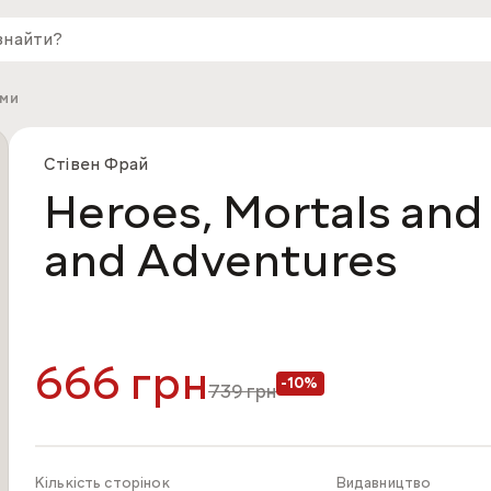
ами
Стівен Фрай
Heroes, Mortals and
and Adventures
666 грн
-10%
739
грн
Кількість сторінок
Видавництво