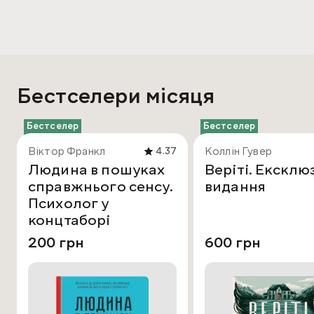
Бестселери місяця
Бестселер
Бестселер
Віктор Франкл
Коллін Гувер
4.37
Людина в пошуках
Веріті. Ексклю
справжнього сенсу.
видання
Психолог у
концтаборі
200 грн
600 грн