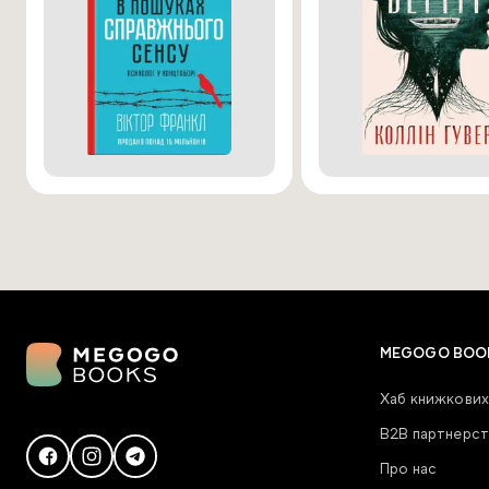
MEGOGO BOO
Хаб книжкових
В2В партнерст
Про нас