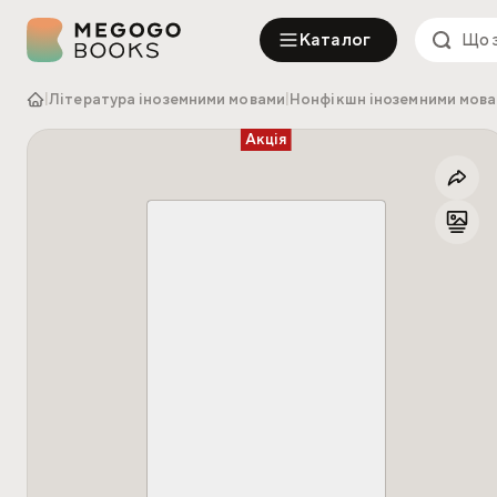
Каталог
|
Література іноземними мовами
|
Нонфікшн іноземними мов
Акція