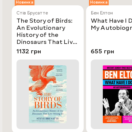
Новинка
Новинка
Стів Брусатте
Бен Елтон
The Story of Birds:
What Have I 
An Evolutionary
My Autobiog
History of the
Dinosaurs That Live
Among Us
1132 грн
655 грн