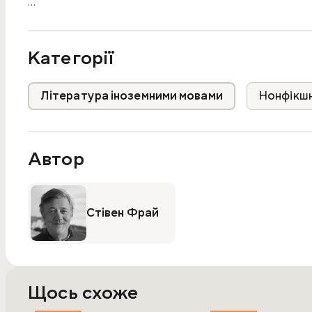
Join Jason aboard the Argo as he quests for the Golden F
any man before being tricked with golden apples. Witness
discover how Bellerophon captures the winged horse Peg
Категорії
Heroes is the story of what we mortals are truly capable 
Література іноземними мовами
Нонфікш
Автор
Стівен Фрай
Щось схоже