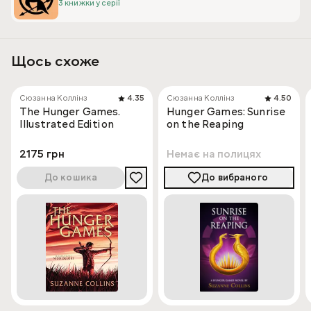
3 книжки у серії
Щось схоже
Сюзанна Коллінз
4.35
Сюзанна Коллінз
4.50
The Hunger Games.
Hunger Games: Sunrise
Illustrated Edition
on the Reaping
2175 грн
Немає на полицях
До кошика
До вибраного