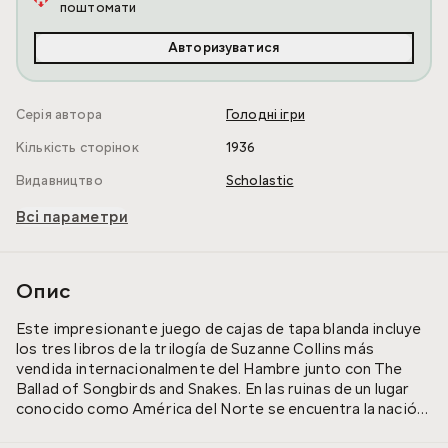
поштомати
Авторизуватися
Серія автора
Голодні ігри
Кількість сторінок
1936
Видавництво
Scholastic
Всі параметри
Опис
Este impresionante juego de cajas de tapa blanda incluye
los tres libros de la trilogía de Suzanne Collins más
vendida internacionalmente del Hambre junto con The
Ballad of Songbirds and Snakes. En las ruinas de un lugar
conocido como América del Norte se encuentra la nación
de Panem, un capitol brillante rodeado de doce distritos