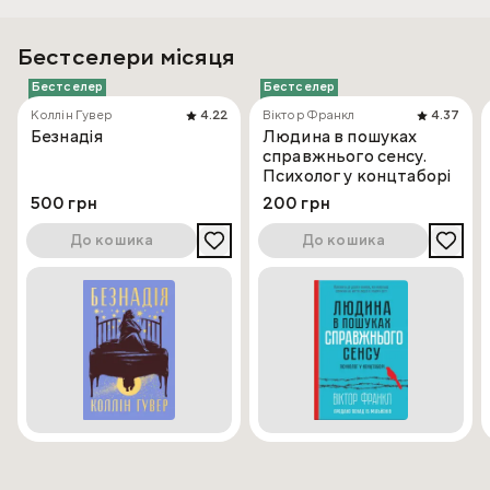
Бестселери місяця
Бестселер
Бестселер
Коллін Гувер
4.22
Віктор Франкл
4.37
Безнадія
Людина в пошуках
справжнього сенсу.
Психолог у концтаборі
500 грн
200 грн
До кошика
До кошика