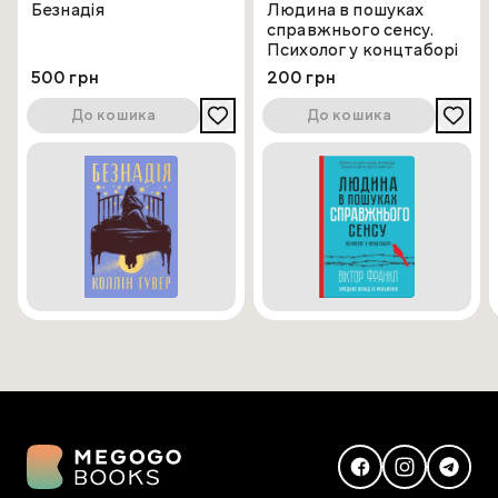
Безнадія
Людина в пошуках
справжнього сенсу.
Психолог у концтаборі
500 грн
200 грн
До кошика
До кошика