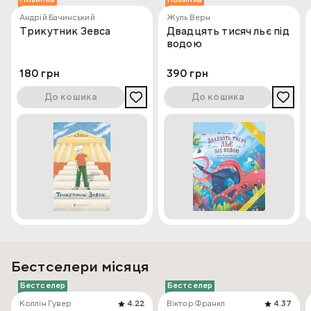
Андрій Бачинський
Жуль Верн
Трикутник Зевса
Двадцять тисяч льє під
водою
180 грн
390 грн
До кошика
До кошика
Бестселери місяця
Бестселер
Бестселер
Коллін Гувер
4.22
Віктор Франкл
4.37