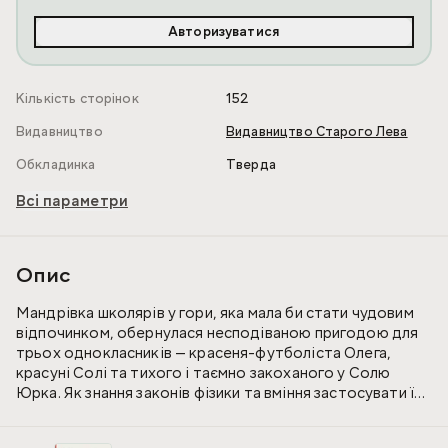
Авторизуватися
Кількість сторінок
152
Видавництво
Видавництво Старого Лева
Обкладинка
Тверда
Всі параметри
Опис
Мандрівка школярів у гори, яка мала би стати чудовим
відпочинком, обернулася несподіваною пригодою для
трьох однокласників — красеня-футболіста Олега,
красуні Солі та тихого і таємно закоханого у Солю
Юрка. Як знання законів фізики та вміння застосувати їх
на практиці допомогло підліткам у небезпечних для
життя умовах — читайте у захопливій пригодницькій