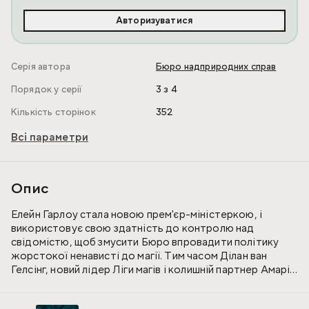
Авторизуватися
Серія автора
Бюро надприродних справ
Порядок у серії
3 з 4
Кількість сторінок
352
Всі параметри
Опис
Елейн Гарлоу стала новою прем'єр-міністеркою, і
використовує свою здатність до контролю над
свідомістю, щоб змусити Бюро впровадити політику
жорстокої ненависті до магії. Тим часом Ділан ван
Гелсінг, новий лідер Ліги магів і колишній партнер Амарі,
прагне здобути нову руйнівну силу, яка не тільки
забезпечить перемогу магів, але й зробить його