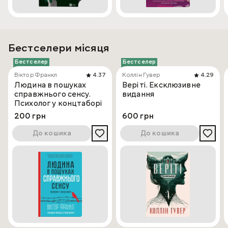
Бестселери місяця
Бестселер
Бестселер
Віктор Франкл
4.37
Коллін Гувер
4.29
Людина в пошуках
Веріті. Ексклюзивне
справжнього сенсу.
видання
Психолог у концтаборі
200 грн
600 грн
До кошика
До кошика