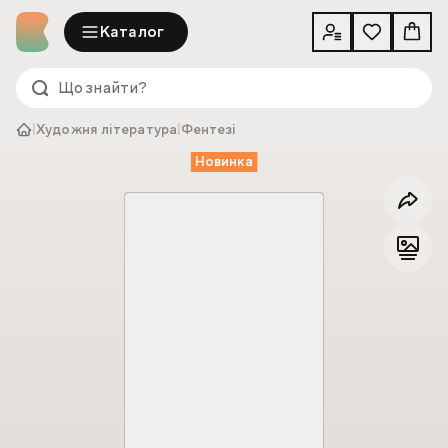
Каталог
|
Художня література
|
Фентезі
Новинка