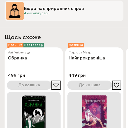
Бюро надприродних справ
4 книжки у серії
Щось схоже
Новинка
Бестселер
Новинка
Алі Гейзелвуд
Марісса Маєр
Обранка
Найпрекрасніша
499 грн
449 грн
До кошика
До кошика