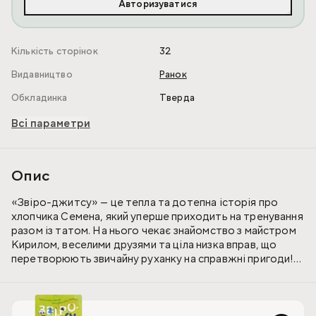
Авторизуватися
Кількість сторінок
32
Видавництво
Ранок
Обкладинка
Тверда
Всі параметри
Опис
«Звіро-джитсу» — це тепла та дотепна історія про
хлопчика Семена, який уперше приходить на тренування
разом із татом. На нього чекає знайомство з майстром
Кирилом, веселими друзями та ціла низка вправ, що
перетворюють звичайну руханку на справжні пригоди!
Діти вчитимуться стрибати, як кенгуру, бігати, як
страуси, крутитися клубочком, як броненосці, дертися,
як мавпочки, і тримати рівновагу, як чаплі.