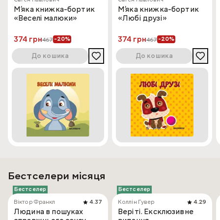
Мʼяка книжка-бортик
Мʼяка книжка-бортик
«Веселі малюки»
«Любі друзі»
374 грн
374 грн
-20%
-20%
467
467
До кошика
До кошика
Бестселери місяця
Бестселер
Бестселер
Віктор Франкл
4.37
Коллін Гувер
4.29
Людина в пошуках
Веріті. Ексклюзивне