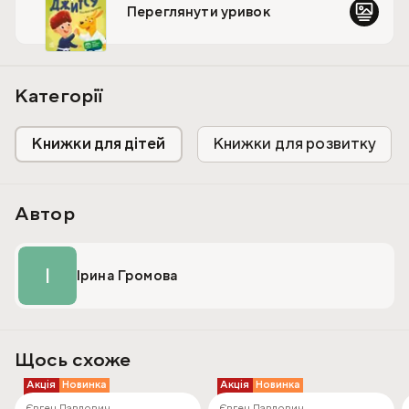
Переглянути уривок
На сторінках є QR-коди з рухами, щоб маленькі читачі
могли одразу повторити вправи разом із героями.
Категорії
Книжки для дітей
Книжки для розвитку
Автор
І
Ірина Громова
Щось схоже
Акція
Новинка
Акція
Новинка
Євген Павлович
Євген Павлович