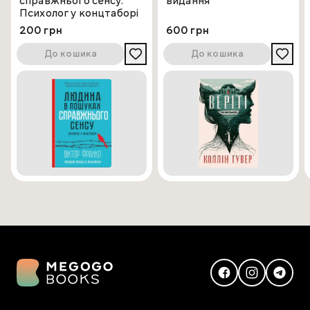
справжнього сенсу.
видання
Психолог у концтаборі
200 грн
600 грн
До кошика
До кошика