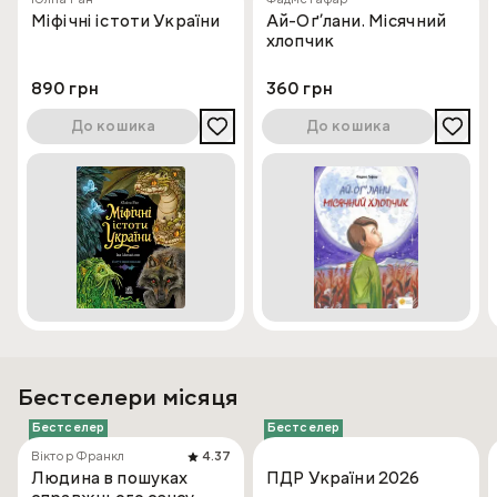
Міфічні істоти України
Ай-Оґ’лани. Місячний
хлопчик
890 грн
360 грн
До кошика
До кошика
Бестселери місяця
Бестселер
Бестселер
Віктор Франкл
4.37
Людина в пошуках
ПДР України 2026