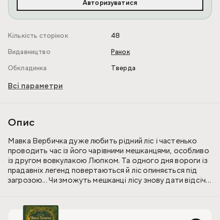
Авторизуватися
Кількість сторінок
48
Видавництво
Ранок
Обкладинка
Тверда
Всі параметри
Опис
Мавка Вербичка дуже любить рідний ліс і частенько
проводить час із його чарівними мешканцями, особливо
із другом вовкулакою Люпком. Та одного дня вороги із
прадавніх легенд повертаються й ліс опиняється під
загрозою... Чи зможуть мешканці лісу знову дати відсіч
лютим песиголовцям? Та чим здатна зарадити лиху одна
юна мавка? Мерщій розгортайте книгу й поринайте в
захопливий пригодницький сюжет, доповнений
неймовірними малюнками Іви Михайлян.