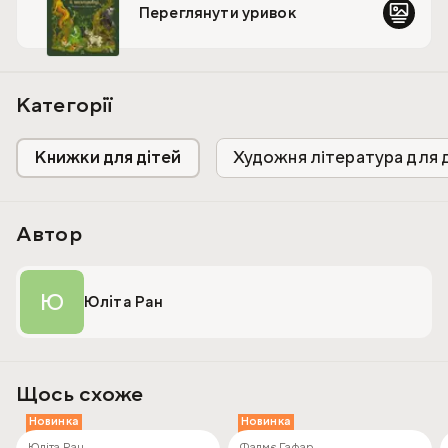
Переглянути уривок
Атмосфера чарівного українського лісу
Персонажі української міфології
Пригодницька історія
Неймовірні казкові ілюстрації Іви Михайлян
Категорії
Книжки для дітей
Художня література для 
Автор
Ю
Юліта Ран
Щось схоже
Новинка
Новинка
Юліта Ран
Фадмє Гафар