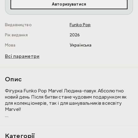
Авторизуватися
Видавництво
Funko Pop
Рік видання
2026
Мова
Українська
Всі параметри
Опис
Фігурка Funko Pop Marvel Людина-павук Абсолютно
новий день Після битви стане чудовим подарунком як
для колекціонерів, так і для шанувальників всесвіту
Marvel!
Людина-павук (Пітер Паркер) — це звичайний студент
із Нью-Йорка, який отримав надздібності після укусу
радіоактивного павука і став одним із найулюбленіших
Категорії