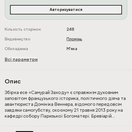
Авторизуватися
Кількість сторінок
248
Видавництво
Пломінь
Обкладинка
М'яка
Всі параметри
Опис
Збірка есе «Самурай Заходу» є справжнім духовним
заповітом французького історика, політичного діяча та
авантюриста Домініка Веннера, відомого передовсім
завдяки самогубству, скоєному 21 травня 2013 року на
кафедрі собору Паризької Богоматері. Бревіарій
непокірних звертається до споконвічної сутності
Європи, народженої гомеричними поемами, до