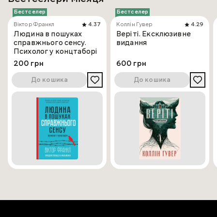
Бестселер
Бестселер
Віктор Франкл
4.37
Коллін Гувер
4.29
Людина в пошуках
Веріті. Ексклюзивне
справжнього сенсу.
видання
Психолог у концтаборі
200 грн
600 грн
До кошика
До кошика