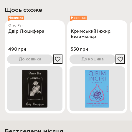
Щось схоже
Новинка
Новинка
Отто Ран
Двір Люцифера
Кримський інжир.
Бизимкілєр
490 грн
550 грн
До кошика
До кошика
Бестселери місяця