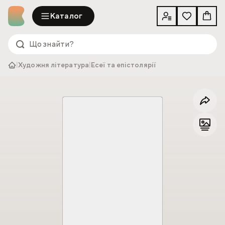
Каталог
|
Художня література
|
Есеї та епістолярії