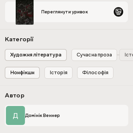
важливості філософії стоїків та символічної цінності
героїчної самопожертви.
Переглянути уривок
Книга призначена для європейських бунтівних сердець.
Категорії
Художня література
Сучасна проза
Іст
Нонфікшн
Історія
Філософія
Автор
Д
Домінік Веннер