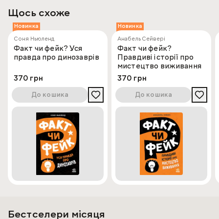
Щось схоже
Новинка
Новинка
Соня Ньюленд
Анабель Сейвері
Факт чи фейк? Уся
Факт чи фейк?
правда про динозаврів
Правдиві історії про
мистецтво виживання
370 грн
370 грн
До кошика
До кошика
Бестселери місяця