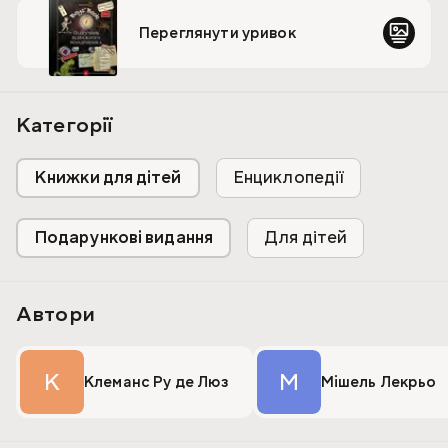
Переглянути уривок
Категорії
Книжки для дітей
Енциклопедії
Подарункові видання
Для дітей
Автори
К
М
Клеманс Ру де Люз
Мішель Лекрьо