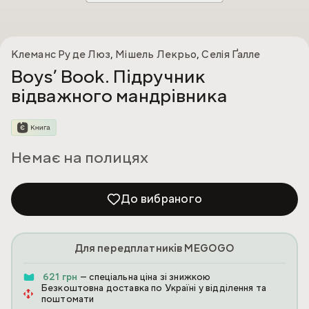
Клеманс Ру де Люз
,
Мішель Лекрьо
,
Селія Ґалле
Boys’ Book. Підручник
відважного мандрівника
Немає на полицях
До вибраного
Для передплатників MEGOGO
621 грн
— спеціальна ціна зі знижкою
Безкоштовна доставка по Україні у відділення та
поштомати