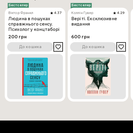
Бестселер
Бестселер
Віктор Франкл
4.37
Коллін Гувер
4.29
Людина в пошуках
Веріті. Ексклюзивне
справжнього сенсу.
видання
Психолог у концтаборі
200 грн
600 грн
До кошика
До кошика