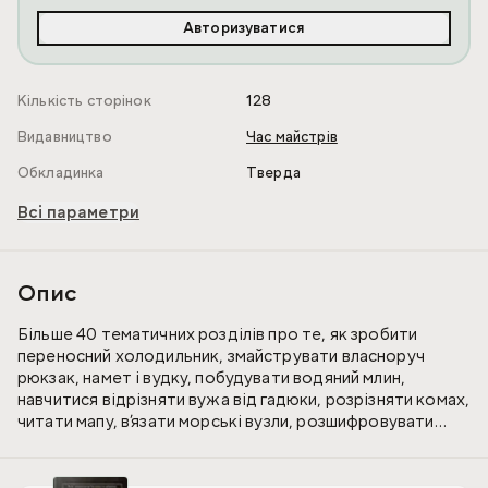
Авторизуватися
Кількість сторінок
128
Видавництво
Час майстрів
Обкладинка
Тверда
Всі параметри
Опис
Більше 40 тематичних розділів про те, як зробити
переносний холодильник, змайструвати власноруч
рюкзак, намет і вудку, побудувати водяний млин,
навчитися відрізняти вужа від гадюки, розрізняти комах,
читати мапу, в’язати морські вузли, розшифровувати
таємні послання, створювати ігри своїми руками… Твій
персональний «Підручник відважного мандрівника»
надасть безліч порад та інструкцій!