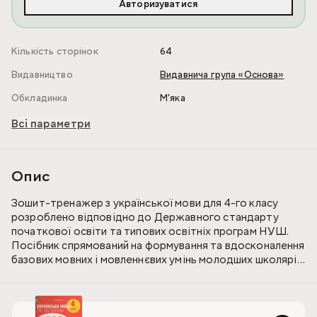
Авторизуватися
Кількість сторінок
64
Видавництво
Видавнича група «Основа»
Обкладинка
М'яка
Всі параметри
Опис
Зошит-тренажер з української мови для 4-го класу
розроблено відповідно до Державного стандарту
початкової освіти та типових освітніх програм НУШ.
Посібник спрямований на формування та вдосконалення
базових мовних і мовленнєвих умінь молодших школярів.
У цьому посібнику подано основні орфографічні
правила, що вивчаються в 4-му класі та завдання щодо
їхнього відпрацювання. Його можна застосовувати для