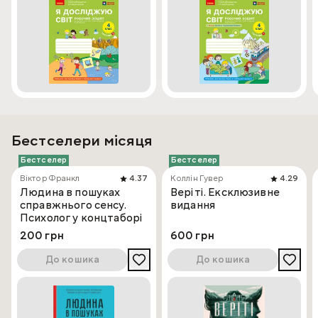
Бестселери місяця
Бестселер
Бестселер
Віктор Франкл
4.37
Коллін Гувер
4.29
Людина в пошуках
Веріті. Ексклюзивне
справжнього сенсу.
видання
Психолог у концтаборі
200 грн
600 грн
До кошика
До кошика