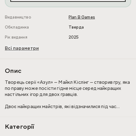
Видавництво
Plan B Games
Обкладинка
Тверда
Рік видання
2025
Всі параметри
Опис
Творець серії «Азул» — Майкл Кіслінг — створив гру, яка
по праву може посісти гідне місце серед найкращих
настільних ігор для двох гравців.
Двоє найкращих майстрів, які відзначилися під час
оздоблення палацу короля Мануель I, отримують нове
престижне завдання — прикрасити візерунками стелі
знаменитого палацу в Сінтра. Уся середньовічна
Категорії
Португалія завмерла в очікуванні результату цього