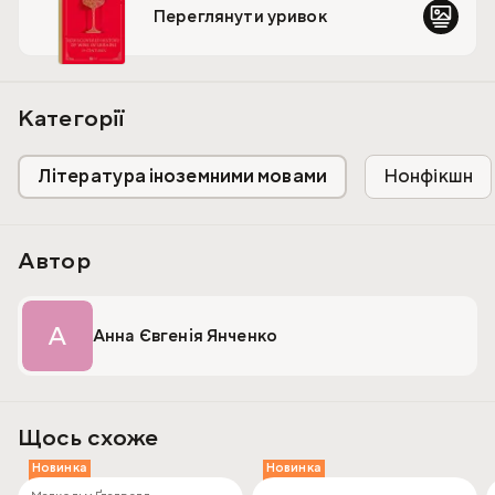
Organisation of Vine and Wine (OIV Award 2024).
Переглянути уривок
Категорії
Література іноземними мовами
Нонфікшн
Автор
А
Анна Євгенія Янченко
Щось схоже
Новинка
Новинка