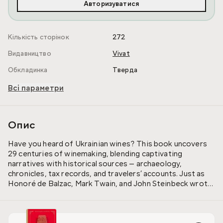
Авторизуватися
Кількість сторінок
272
Видавництво
Vivat
Обкладинка
Тверда
Всі параметри
Опис
Have you heard of Ukrainian wines? This book uncovers
29 centuries of winemaking, blending captivating
narratives with historical sources — archaeology,
chronicles, tax records, and travelers’ accounts. Just as
Honoré de Balzac, Mark Twain, and John Steinbeck wrote
about Ukrainian wines, the author talks about the
evolution of wine without fiction or superstition. The
book received an award from the International