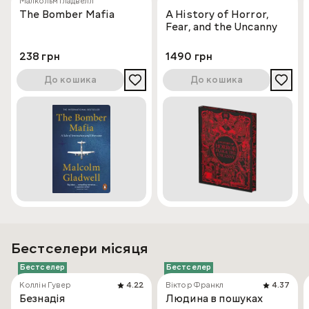
Малкольм Ґладвелл
The Bomber Mafia
A History of Horror,
Fear, and the Uncanny
238 грн
1490 грн
До кошика
До кошика
Бестселери місяця
Бестселер
Бестселер
Коллін Гувер
4.22
Віктор Франкл
4.37
Безнадія
Людина в пошуках