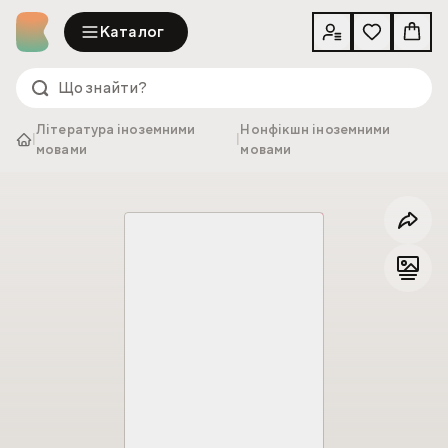
Каталог
Література іноземними
Нонфікшн іноземними
|
|
мовами
мовами