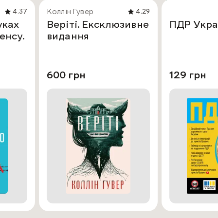
Коллін Гувер
4.37
4.29
уках
Веріті. Ексклюзивне
ПДР Укра
енсу.
видання
600 грн
129 грн