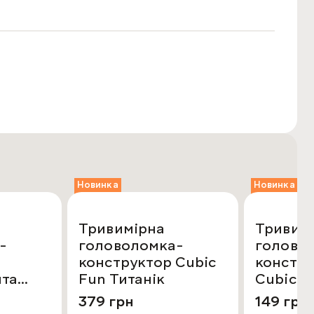
Новинка
Новинка
Тривимірна
Тривим
-
головоломка-
голово
конструктор Cubic
констр
нта
Fun Титанік
CubicFu
Помста
379 грн
149 грн
Анни