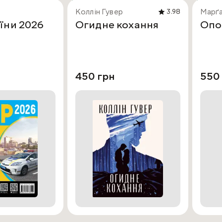
Коллін Гувер
Марґа
3.98
їни 2026
Огидне кохання
Опо
450 грн
550