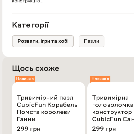
конструкцію.
Стильний дизайн.
Категорії
Відмінно розвиває дрібну моторику.
Розмір готового виробу: 13,7 x 15 x 18,7 см.
Розваги, ігри та хобі
Пазли
Рекомендовано для дітей віком від 8-ми років.
Щось схоже
Новинка
Новинка
Тривимірний пазл
Тривимірна
CubicFun Корабель
головоломка
Помста королеви
конструктор
Ганни
CubicFun Са
Марія
299 грн
299 грн