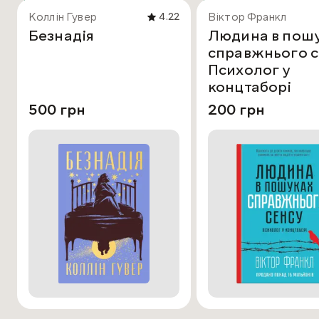
Коллін Гувер
Віктор Франкл
4.22
Безнадія
Людина в пош
справжнього с
Психолог у
концтаборі
500 грн
200 грн