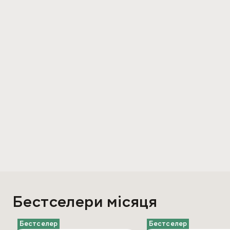
Бестселери місяця
Бестселер
Бестселер