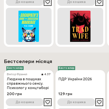
До кошика
До кошика
Бестселери місяця
Бестселер
Бестселер
Віктор Франкл
4.37
Людина в пошуках
ПДР України 2026
справжнього сенсу.
Психолог у концтаборі
200 грн
129 грн
До кошика
До кошика