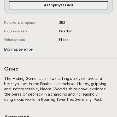
Авторизуватися
Кількість сторінок
352
Видавництво
Picador
Обкладинка
М'яка
Всі параметри
Опис
The Hiding Game is an intoxicating story of love and
betrayal, set in the Bauhaus art school. Heady, gripping
and unforgettable, Naomi Wood's third novel explores
the perils of secrecy in a changing and increasingly
dangerous world.In Roaring Twenties Germany, Paul,
Charlotte and Walter meet at the Bauhaus art school. The
trio form a close-knit group, in which passions and
rivalries collide. But when Walter is betrayed, he makes a
Категорії