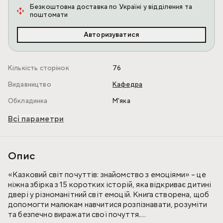
Безкоштовна доставка по Україні у відділення та
поштомати
Авторизуватися
Кількість сторінок
76
Видавництво
Кафедра
Обкладинка
М'яка
Всі параметри
Опис
«Казковий світ почуттів: знайомство з емоціями» – це
ніжна збірка з 15 коротких історій, яка відкриває дитині
двері у різноманітний світ емоцій. Книга створена, щоб
допомогти малюкам навчитися розпізнавати, розуміти
та безпечно виражати свої почуття.