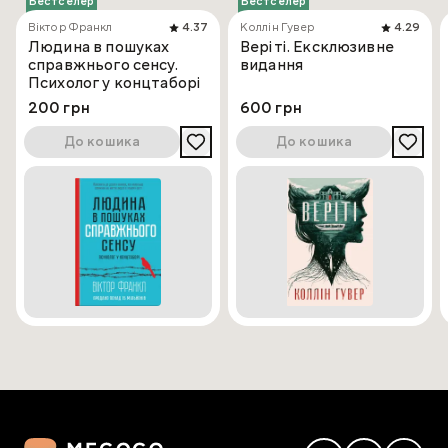
Бестселер
Бестселер
Віктор Франкл
4.37
Коллін Гувер
4.29
Людина в пошуках
Веріті. Ексклюзивне
справжнього сенсу.
видання
Психолог у концтаборі
200 грн
600 грн
До кошика
До кошика