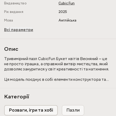
Видавництво
Cubic Fun
Рік видання
2025
Мова
Англійська
Всі параметри
Опис
Тривимірний пазл CubicFun Букет квітів Весняний — це
не просто іграшка, а справжній витвір мистецтва, який
дозволяє зануритися у світ креативності та натхнення.
Ця модель поєднує в собі елементи конструктора та
художнього оформлення, створюючи унікальну
можливість для самовираження.
Категорії
Матеріал: ламінований пінокартон.
Розваги, ігри та хобі
Пазли
Кількість елементів: 285.