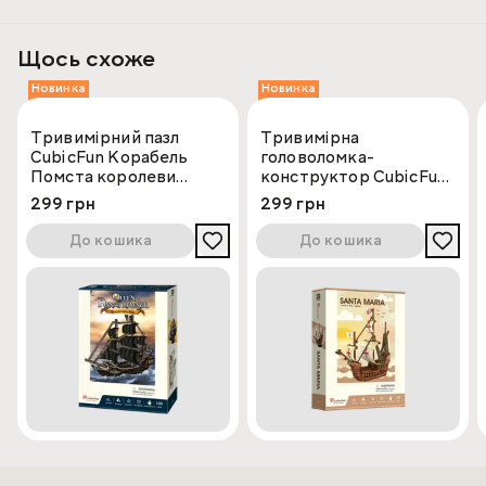
Рекомендовано для дітей від 6-ти років.
Щось схоже
Новинка
Новинка
Тривимірний пазл
Тривимірна
CubicFun Корабель
головоломка-
Помста королеви
конструктор CubicFun
Ганни
Санта Марія
299 грн
299 грн
До кошика
До кошика