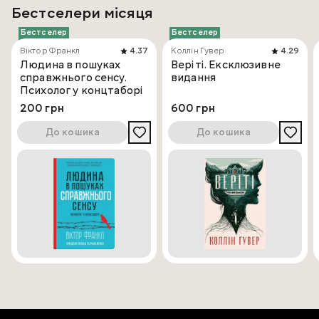
Бестселери місяця
Бестселер
Бестселер
Віктор Франкл
4.37
Коллін Гувер
4.29
Людина в пошуках
Веріті. Ексклюзивне
справжнього сенсу.
видання
Психолог у концтаборі
200 грн
600 грн
До кошика
До кошика