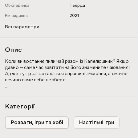
Обкладинка
Тверда
Рік видання
2021
Всі параметри
Опис
Коли ви востаннє пили чай разом із Капелюшник? Якщо
давно — саме час завітати на його знамените чаювання!
Адже тут розгортаються справжні змагання, а смачне
печиво саме себе не збере.
Хапайте своїх пішаків — кожен гравець отримає одразу
двох: маленького та великого. Беріть набір карт і
починайте планувати маршрут через дивовижний світ
Категорії
пригод. На відміну від Аліса, яка постійно потрапляла в
несподівані ситуації, вам варто заздалегідь продумати
Розваги, ігри та хобі
Настільні ігри
власну стратегію.
Мета гри