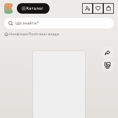
Каталог
|
Нонфікшн
|
Політика і влада