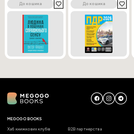
До кошика
До кошика
MEGOGO BOOKS
Хаб книжкових клубів
В2В партнерства