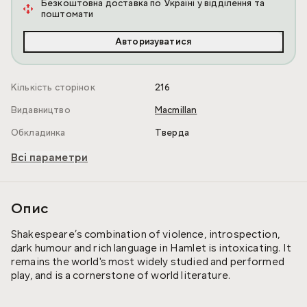
Безкоштовна доставка по Україні у відділення та
поштомати
Авторизуватися
Кількість сторінок
216
Видавництво
Macmillan
Обкладинка
Тверда
Всі параметри
Опис
Shakespeare’s combination of violence, introspection,
dark humour and rich language in Hamlet is intoxicating. It
remains the world's most widely studied and performed
play, and is a cornerstone of world literature.
A young prince meets with his father's ghost, who alleges