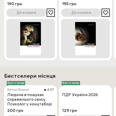
190 грн
195 грн
До кошика
До кошика
Бестселери місяця
Бестселер
Бестселер
Віктор Франкл
4.37
Людина в пошуках
ПДР України 2026
справжнього сенсу.
Психолог у концтаборі
200 грн
129 грн