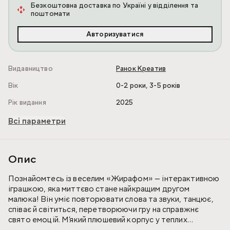
Безкоштовна доставка по Україні у відділення та
поштомати
Авторизуватися
Видавництво
Ранок Креатив
,
Вік
0-2 роки
3-5 років
Рік видання
2025
Всі параметри
Опис
Познайомтесь із веселим «Жирафом» — інтерактивною
іграшкою, яка миттєво стане найкращим другом
малюка! Він уміє повторювати слова та звуки, танцює,
співає й світиться, перетворюючи гру на справжнє
свято емоцій. М’який плюшевий корпус у теплих
відтінках помаранчевого кольору, кумедні ріжки,