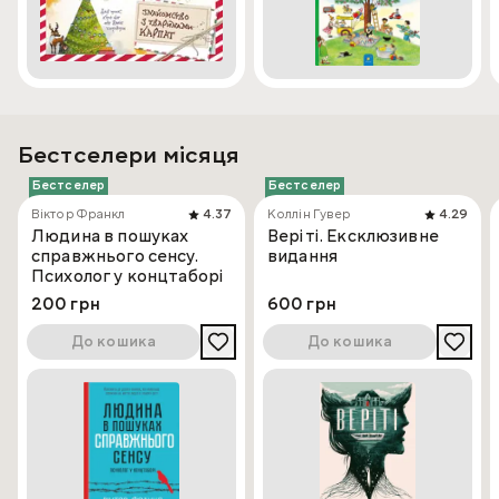
Бестселери місяця
Бестселер
Бестселер
Віктор Франкл
4.37
Коллін Гувер
4.29
Людина в пошуках
Веріті. Ексклюзивне
справжнього сенсу.
видання
Психолог у концтаборі
200 грн
600 грн
До кошика
До кошика