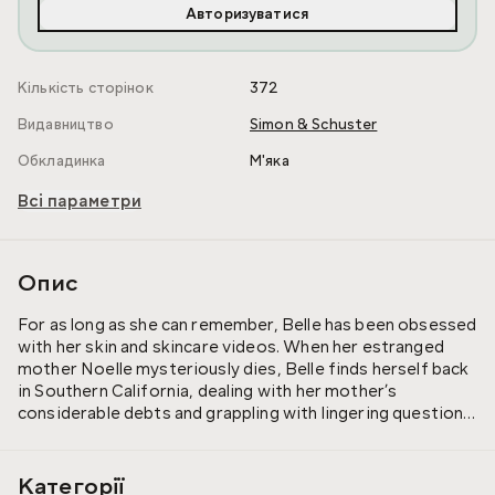
Авторизуватися
Кількість сторінок
372
Видавництво
Simon & Schuster
Обкладинка
М'яка
Всі параметри
Опис
For as long as she can remember, Belle has been obsessed
with her skin and skincare videos. When her estranged
mother Noelle mysteriously dies, Belle finds herself back
in Southern California, dealing with her mother’s
considerable debts and grappling with lingering questions
about her death. The stakes escalate when a strange
woman in red appears at the funeral, offering a tantalizing
clue about her mother’s demise, followed by a cryptic
Категорії