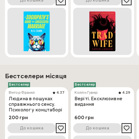
До кошика
До кошика
Бестселери місяця
Бестселер
Бестселер
Віктор Франкл
4.37
Коллін Гувер
4.29
Людина в пошуках
Веріті. Ексклюзивне
справжнього сенсу.
видання
Психолог у концтаборі
200 грн
600 грн
До кошика
До кошика