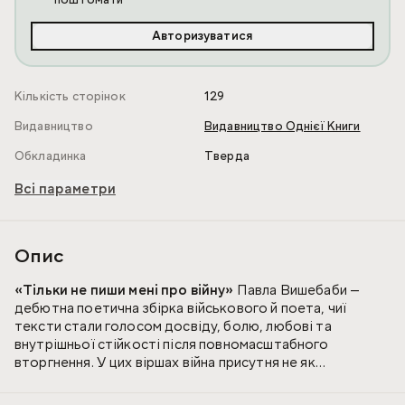
поштомати
Авторизуватися
Кількість сторінок
129
Видавництво
Видавництво Однієї Книги
Обкладинка
Тверда
Всі параметри
Опис
«Тільки не пиши мені про війну»
Павла Вишебаби —
дебютна поетична збірка військового й поета, чиї
тексти стали голосом досвіду, болю, любові та
внутрішньої стійкості після повномасштабного
вторгнення. У цих віршах війна присутня не як
абстракція, а як щоденна реальність людей, які
чекають, тримаються, пам’ятають і продовжують любити.