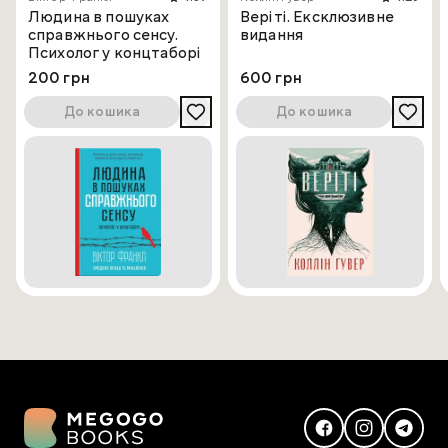
сучасний український досвід.
Людина в пошуках
Веріті. Ексклюзивне
справжнього сенсу.
видання
Психолог у концтаборі
200 грн
600 грн
До кошика
До кошика