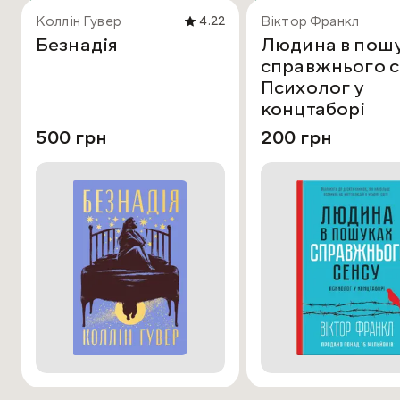
Коллін Гувер
Віктор Франкл
4.22
Безнадія
Людина в пош
справжнього с
Психолог у
концтаборі
500 грн
200 грн