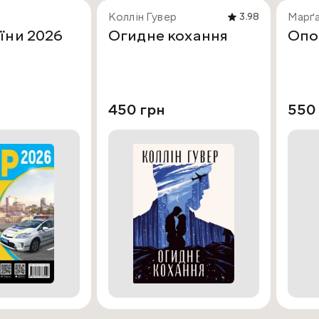
Коллін Гувер
Марґа
3.98
їни 2026
Огидне кохання
Опо
450 грн
550