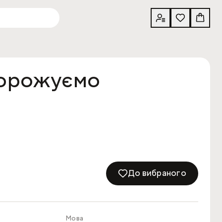
дорожуємо
До вибраного
Мова