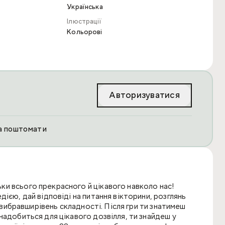
Українська
Ілюстрації
Кольорові
Авторизуватися
та поштомати
и всього прекрасного й цікавого навколо нас!
ією, дай відповіді на питання вікторини, розглянь
, вибравширівень складності. Після гри ти знатимеш
надобиться для цікавого дозвілля, ти знайдеш у