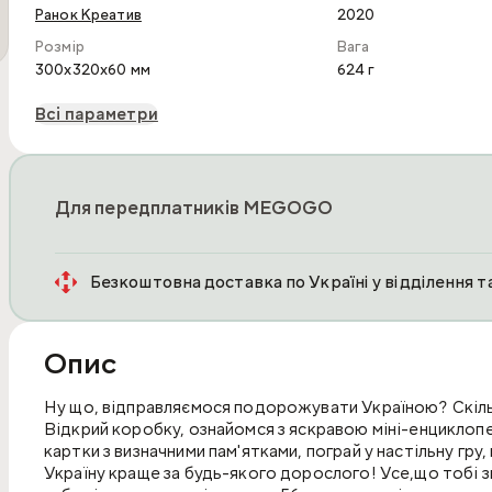
Ранок Креатив
2020
Розмір
Вага
300x320x60 мм
624 г
Всі параметри
Для передплатників MEGOGO
Безкоштовна доставка по Україні у відділення 
Опис
Ну що, відправляємося подорожувати Україною? Скільк
Відкрий коробку, ознайомся з яскравою міні-енциклопед
картки з визначними пам'ятками, пограй у настільну гру
Україну краще за будь-якого дорослого! Усе,що тобі з