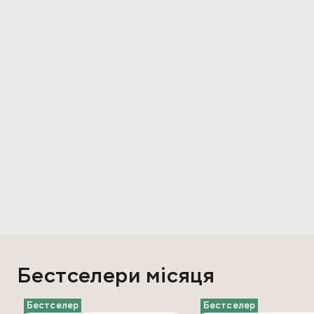
Бестселери місяця
Бестселер
Бестселер