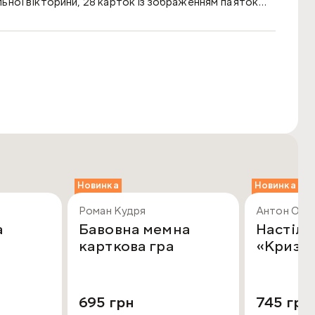
альної вікторини, 28 карток із зображенням па'яток
карток із зображенням гербів областей України,
 правилами гри.
Новинка
Новинка
Роман Кудря
Антон Обі
а
Бавовна мемна
Настіль
карткова гра
«Криза
695 грн
745 грн