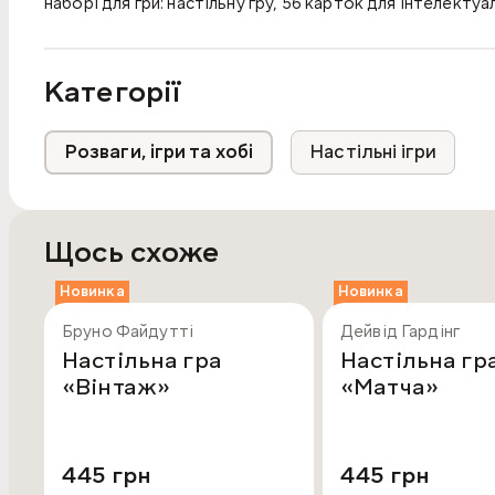
наборі для гри: настільну гру, 56 карток для інтелекту
архітектури з інформацією про них, 4 комплекти по 25 
кубик, 4 фішки для гри, пізнавальну міні-енциклопедію з
Категорії
Розваги, ігри та хобі
Настільні ігри
Щось схоже
Новинка
Новинка
Бруно Файдутті
Дейвід Гардінг
Настільна гра
Настільна гр
«Вінтаж»
«Матча»
445 грн
445 грн