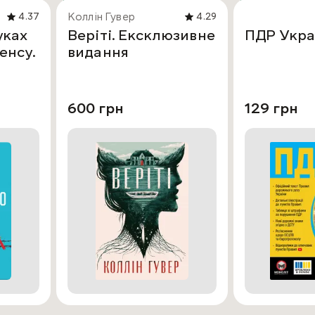
Коллін Гувер
4.37
4.29
уках
Веріті. Ексклюзивне
ПДР Укра
енсу.
видання
600 грн
129 грн