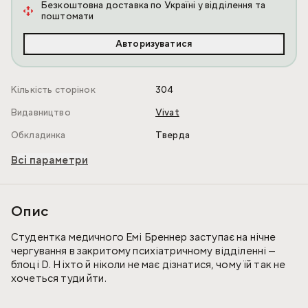
Безкоштовна доставка по Україні у відділення та
поштомати
Авторизуватися
Кількість сторінок
304
Видавництво
Vivat
Обкладинка
Тверда
Всі параметри
Опис
Студентка медичного Емі Бреннер заступає на нічне
чергування в закритому психіатричному відділенні —
блоці D. Ніхто й ніколи не має дізнатися, чому їй так не
хочеться туди йти.
Щогодини Емі дедалі ясніше усвідомлює: в цих надійно