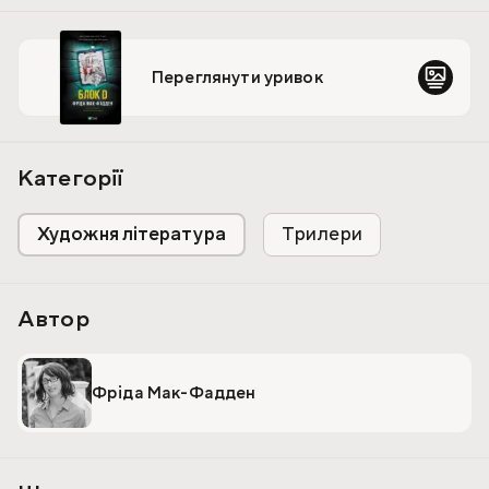
захищених стінах коїться щось жахливе. А коли пацієнти
й персонал безслідно зникають, стає зрозуміло: тут
кожен у смертельній небезпеці. Особливо вона.
Переглянути уривок
Найгірший кошмар Емі справдився. Невже їй звідси
ніколи не вийти?..
Категорії
Художня література
Трилери
Автор
Фріда Мак-Фадден