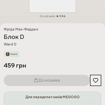
Goodreads
3.96
Фріда Мак-Фадден
Блок D
Ward D
459 грн
До кошика
Для передплатників MEGOGO