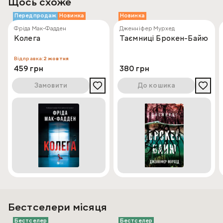
Щось схоже
Передпродаж
Новинка
Новинка
Фріда Мак-Фадден
Дженніфер Мурхед
Колега
Таємниці Брокен-Байю
Відправка:
2 жовтня
459 грн
380 грн
Замовити
До кошика
Бестселери місяця
Бестселер
Бестселер