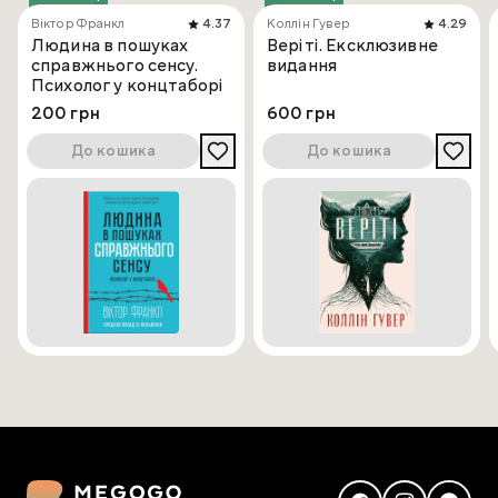
Віктор Франкл
4.37
Коллін Гувер
4.29
Людина в пошуках
Веріті. Ексклюзивне
справжнього сенсу.
видання
Психолог у концтаборі
200 грн
600 грн
До кошика
До кошика